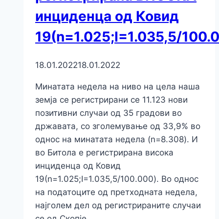
инциденца од Ковид
19(n=1.025;I=1.035,5/100.
18.01.2022
18.01.2022
Минатата недела на ниво на цела наша
земја се регистрирани сe 11.123 нови
позитивни случаи од 35 градови во
државата, со зголемување од 33,9% во
однос на минатата недела (n=8.308). И
во Битола е регистрирана висока
инциденца од Ковид
19(n=1.025;I=1.035,5/100.000). Во однос
на податоците од претходната недела,
најголем дел од регистрираните случаи
се од Скопје…