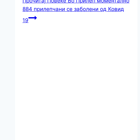
Прочитај Повеќе
Во Прилеп моментално
884 прилепчани се заболени од Ковид
19