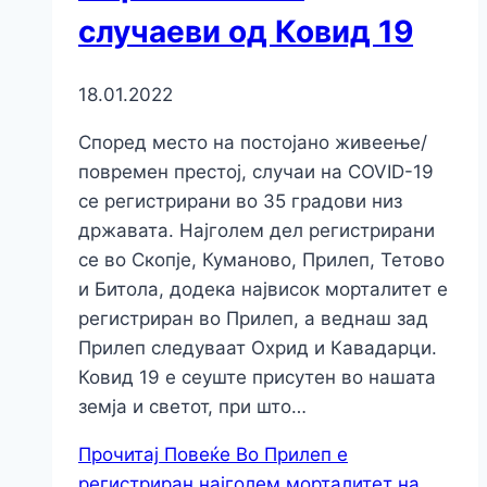
случаеви од Ковид 19
18.01.2022
Според место на постојано живеење/
повремен престој, случаи на COVID-19
се регистрирани во 35 градови низ
државата. Најголем дел регистрирани
се во Скопје, Куманово, Прилеп, Тетово
и Битола, додека највисок морталитет е
регистриран во Прилеп, а веднаш зад
Прилеп следуваат Охрид и Кавадарци.
Ковид 19 е сеуште присутен во нашата
земја и светот, при што…
Прочитај Повеќе
Во Прилеп е
регистриран најголем морталитет на