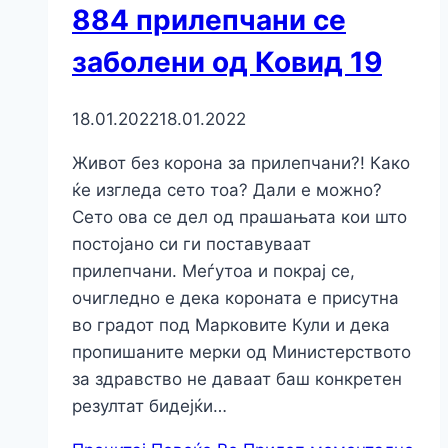
884 прилепчани се
заболени од Ковид 19
18.01.2022
18.01.2022
Живот без корона за прилепчани?! Како
ќе изгледа сето тоа? Дали е можно?
Сето ова се дел од прашањата кои што
постојано си ги поставуваат
прилепчани. Меѓутоа и покрај се,
очигледно е дека короната е присутна
во градот под Марковите Кули и дека
пропишаните мерки од Министерството
за здравство не даваат баш конкретен
резултат бидејќи…