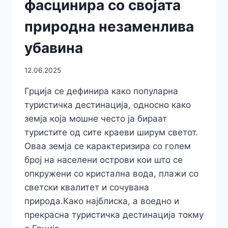
фасцинира со својата
ВО
ЕДНО
природна незаменлива
убавина
12.06.2025
Грција се дефинира како популарна
туристичка дестинација, односно како
земја која мошне често ја бираат
туристите од сите краеви ширум светот.
Оваа земја се карактеризира со голем
број на населени острови кои што се
опкружени со кристална вода, плажи со
светски квалитет и сочувана
природа.Како најблиска, а воедно и
прекрасна туристичка дестинација токму