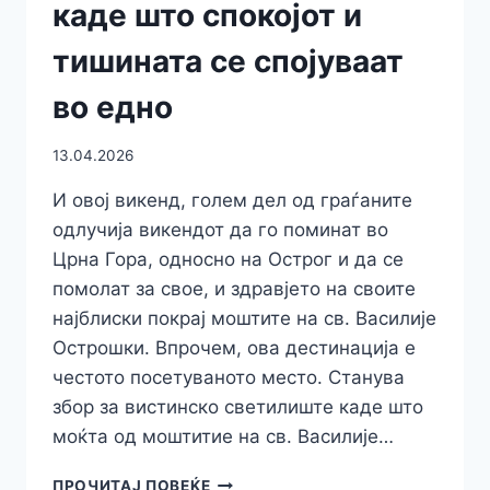
каде што спокојот и
тишината се спојуваат
во едно
13.04.2026
И овој викенд, голем дел од граѓаните
одлучија викендот да го поминат во
Црна Гора, односно на Острог и да се
помолат за свое, и здравјето на своите
најблиски покрај моштите на св. Василије
Острошки. Впрочем, ова дестинација е
честото посетуваното место. Станува
збор за вистинско светилиште каде што
моќта од моштитие на св. Василије…
И
ПРОЧИТАЈ ПОВЕЌЕ