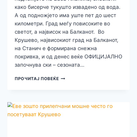
како бисерче тукушто извадено од вода.
А од подножјето има уште пет до шест
километри. Град меѓу повисоките во
светот, a највисок на Балканот. Во
Крушево, највисокиот град на Балканот,
на Станич е формирана снежна
покривка, и од денес веќе ОФИЦИЈАЛНО
започнува ски – сезоната…
АИРЛИЈА!
ПРОЧИТАЈ ПОВЕЌЕ
ОД
ДЕНЕС
ЗАПОЧНУВА
“СКИ
–
СЕЗОНАТА”
ВО
МАГИЧНОТО
КРУШЕВО