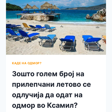
СОСЕДНО
КРУШЕВО
КАДЕ НА ОДМОР?
Зошто голем број на
прилепчани летово се
одлучија да одат на
одмор во Ксaмил?