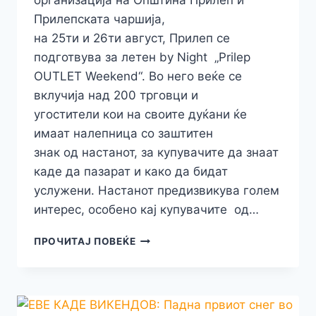
организација на Општина Прилеп и
Прилепската чаршија,
на 25ти и 26ти август, Прилеп се
подготвува за летeн by Night „Prilep
OUTLET Weekend“. Во него веќе се
вклучија над 200 трговци и
угостители кои на своите дуќани ќе
имаат налепница со заштитен
знак од настанот, за купувачите да знаат
каде да пазарат и како да бидат
услужени. Настанот предизвикува голем
интерес, особено кај купувачите од…
НАД
ПРОЧИТАЈ ПОВЕЌЕ
200
ТРГОВЦИ И
УГОСТИТЕЛИ
ЌЕ
БИДАТ