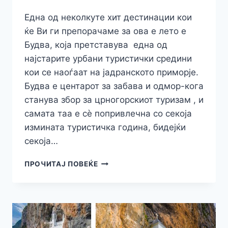
Една од неколкуте хит дестинации кои
ќе Ви ги препорачаме за ова е лето е
Будва, која претставува една од
најстарите урбани туристички средини
кои се наоѓаат на јадранското приморје.
Будва е центарот за забава и одмор-кога
станува збор за црногорскиот туризам , и
самата таа е сѐ попривлечна со секоја
измината туристичка година, бидејќи
секоја…
НАШ
ПРОЧИТАЈ ПОВЕЌЕ
ПРЕДЛОГ
ЗА
ОВА
ЛЕТО:
БУДВА-
СОВРШЕНА