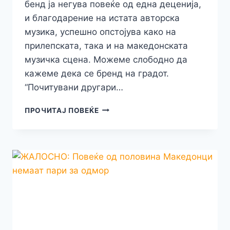
бенд ја негува повеќе од една деценија,
и благодарение на истата авторска
музика, успешно опстојува како на
прилепската, така и на македонската
музичка сцена. Можеме слободно да
кажеме дека се бренд на градот.
“Почитувани другари…
ПРИЛЕП
ПРОЧИТАЈ ПОВЕЌЕ
“ЌЕ
ГОРИ”
ОД
ДОБРА
МУЗИКА:
“THE
HOUNDS”
ВО
СРЦЕТО
НА
СТАРАТА