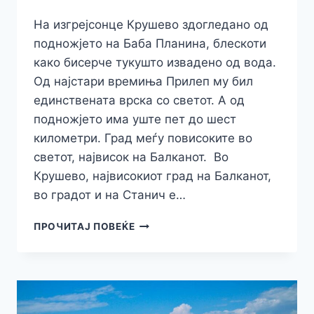
На изгрејсонце Крушево здогледано од
подножјето на Баба Планина, блескоти
како бисерче тукушто извадено од вода.
Од најстари времиња Прилеп му бил
единствената врска со светот. А од
подножјето има уште пет до шест
километри. Град меѓу повисоките во
светот, највисок на Балканот. Во
Крушево, највисокиот град на Балканот,
во градот и на Станич е…
ЕВЕ
ПРОЧИТАЈ ПОВЕЌЕ
КАДЕ
ВИКЕНДОВ:
ПАДНА
ПРВИОТ
СНЕГ
ВО