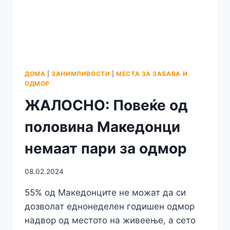
ПРИЛЕПСКА
ЧАРШИЈА,
ЌЕ
ГО
ПРОСЛАВАТ
СВОЈОТ
16-
ДОМА
|
ЗАНИМЛИВОСТИ
|
МЕСТА ЗА ЗАБАВА И
ТИ
ОДМОР
РОДЕНДЕН
ЖАЛОСНО: Повеќе од
половина Македонци
немаат пари за одмор
08.02.2024
55% од Македонците не можат да си
дозволат еднонеделен годишен одмор
надвор од местото на живеење, а сето