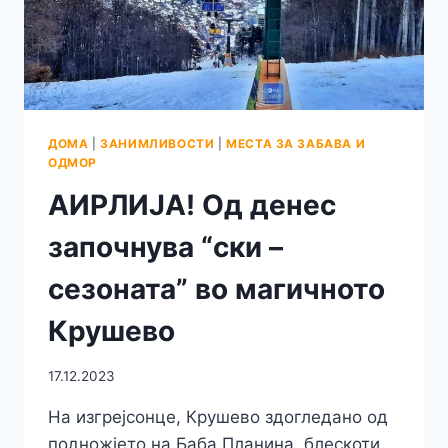
ДОМА
|
ЗАНИМЛИВОСТИ
|
МЕСТА ЗА ЗАБАВА И
ОДМОР
АИРЛИЈА! Од денес
започнува “ски –
сезоната” во магичното
Крушево
17.12.2023
На изгрејсонце, Крушево здогледано од
подножјето на Баба Планина, блескоти