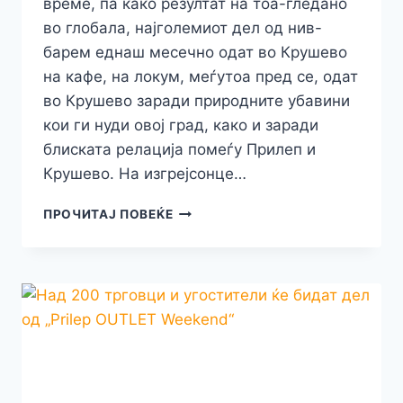
време, па како резултат на тоа-гледано
во глобала, најголемиот дел од нив-
барем еднаш месечно одат во Крушево
на кафе, на локум, меѓутоа пред се, одат
во Крушево заради природните убавини
кои ги нуди овој град, како и заради
блиската релација помеѓу Прилеп и
Крушево. На изгрејсонце…
ЕВЕ
ПРОЧИТАЈ ПОВЕЌЕ
ЗОШТО
ПРИЛЕПЧАНИ
МОШНЕ
ЧЕСТО
ГО
ПОСЕТУВААТ
КРУШЕВО