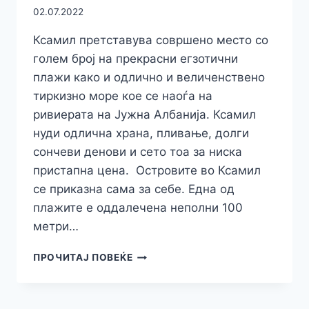
02.07.2022
Ксaмил претставува совршено место со
голем број на прекрасни егзотични
плажи како и одлично и величенствено
тиркизно море кое се наоѓа на
ривиерата на Јужна Албанија. Ксамил
нуди одлична храна, пливање, долги
сончеви денови и сето тоа за ниска
пристапна цена. Островите во Ксамил
се приказна сама за себе. Една од
плажите е оддалечена неполни 100
метри…
ЗОШТО
ПРОЧИТАЈ ПОВЕЌЕ
ГОЛЕМ
БРОЈ
НА