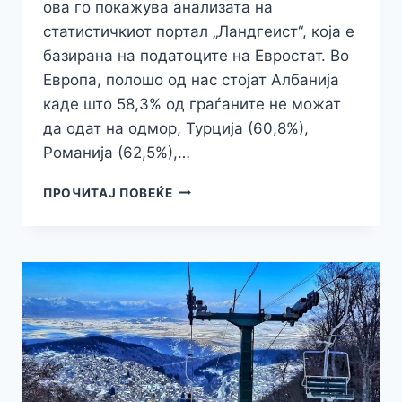
ова го покажува анализата на
статистичкиот портал „Ландгеист“, која е
базирана на податоците на Евростат. Во
Европа, полошо од нас стојат Албанија
каде што 58,3% од граѓаните не можат
да одат на одмор, Турција (60,8%),
Романија (62,5%),…
ЖАЛОСНО:
ПРОЧИТАЈ ПОВЕЌЕ
ПОВЕЌЕ
ОД
ПОЛОВИНА
МАКЕДОНЦИ
НЕМААТ
ПАРИ
ЗА
ОДМОР