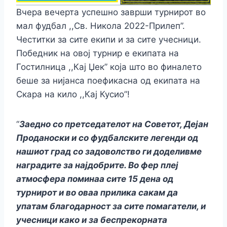
Вчера вечерта успешно заврши турнирот во
мал фудбал ,,Св. Никола 2022-Прилеп”.
Честитки за сите екипи и за сите учесници.
Победник на овој турнир е екипата на
Гостилница ,,Кај Џек” која што во финалето
беше за нијанса поефикасна од екипата на
Скара на кило ,,Кај Кусио”!
“
Заедно со претседателот на Советот, Дејан
Проданоски и со фудбалските легенди од
нашиот град со задоволство ги доделивме
наградите за најдобрите. Во фер плеј
атмосфера поминаа сите 15 дена од
турнирот и во оваа прилика сакам да
упатам благодарност за сите помагатели, и
учесници како и за беспрекорната