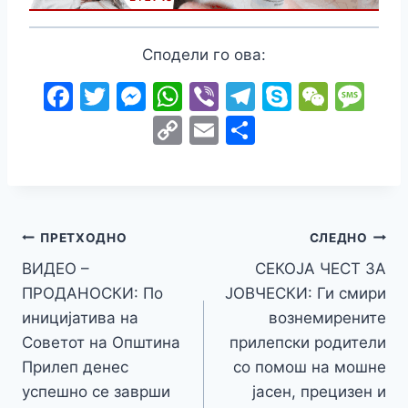
Сподели го ова:
F
T
M
W
Vi
T
S
W
M
a
w
e
h
b
el
k
e
e
C
E
S
c
itt
s
at
er
e
y
C
s
o
m
h
e
er
s
s
gr
p
h
s
p
ai
ar
b
e
A
a
e
at
a
y
l
e
o
n
p
m
g
Навигација
Li
ПРЕТХОДНО
СЛЕДНО
o
g
p
e
n
ВИДЕО –
СЕКОЈА ЧЕСТ ЗА
на
k
er
ПРОДАНОСКИ: По
ЈОВЧЕСКИ: Ги смири
k
напис
иницијатива на
вознемирените
Советот на Општина
прилепски родители
Прилеп денес
со помош на мошне
успешно се заврши
јасен, прецизен и