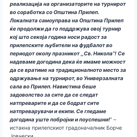
реализација на организаторите на турнирот
во соработка со Општина Прилеп.
Локалната самоуправа на Општина Прилеп
ќе продолжи да го поддржува овој турнир
кој што секоја година носи радост за
прилепските љубители на фудбалот во
периодот околу празникот ,,Св. Никола”! Се
надеваме догодина дека ќе имаме можност
да се вратиме на традиционалното место за
одржување на турнирот, во Универзалната
сала во Прилеп. Навистина беше
задоволство за сите да се следат
натпреварите и да се бодрат сите
натпреварувачи и екипи. Се гледаме
догодина уште побројни и поуспешни!
” –
истакна прилепскиот градоначалник Борче
Јовчески.