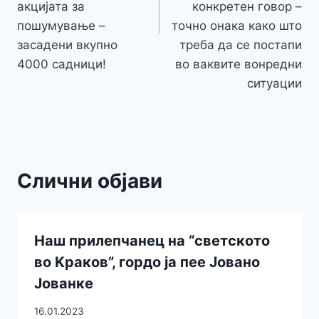
акцијата за
конкретен говор –
пошумување –
точно онака како што
засадени вкупно
треба да се постапи
4000 садници!
во ваквите вонредни
ситуации
Слични објави
Наш прилепчанец на “светското
во Kраков”, гордо ја пее Јовано
Јованке
16.01.2023