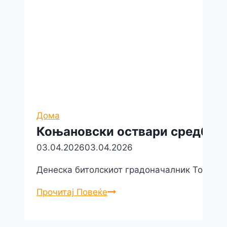
Дома
Коњановски оствари средба со
03.04.2026
03.04.2026
Денеска битолскиот градоначалник Тони Коњ
Коњановски
Прочитај Повеќе
оствари
средба