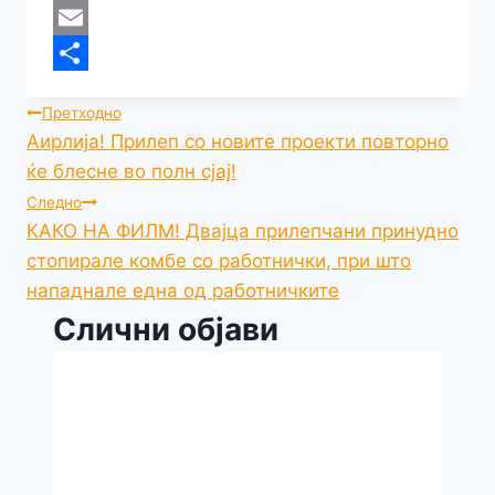
e
p
g
p
C
e
C
r
p
r
e
h
s
o
E
a
a
s
p
m
S
Навигација
Претходно
m
t
a
y
a
h
Аирлија! Прилеп со новите проекти повторно
на
g
L
i
a
ќе блесне во полн сјај!
e
i
l
r
напис
Следно
n
e
КАКО НА ФИЛМ! Двајца прилепчани принудно
стопирале комбе со работнички, при што
k
нападнале една од работничките
Слични објави