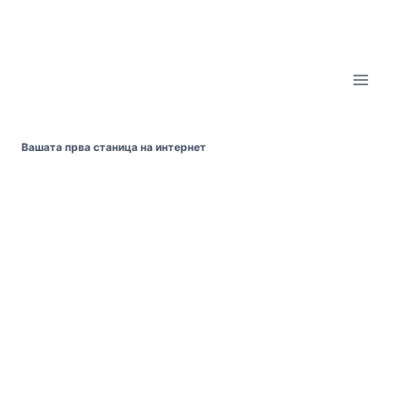
Skip
to
content
Вашата прва станица на интернет