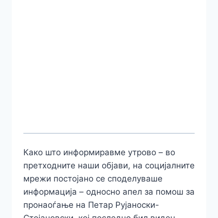
Како што информиравме утрово – во
претходните наши објави, на социјалните
мрежи постојано се споделуваше
информација – односно апел за помош за
пронаоѓање на Петар Рујаноски-