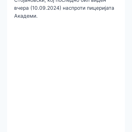
Стојановски, кој последно бил виден
вчера (10.09.2024) наспроти пицеријата
Академи.