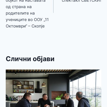
бојкот на наставата
спектакл СВЕТСКИ!
од страна на
родителите на
учениците во ООУ „11
Октомври“ – Скопје
Слични објави