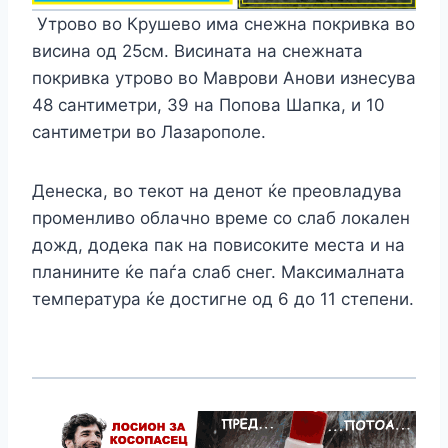
Утрово во Крушево има снежна покривка во
висина од 25см. Висината на снежната
покривка утрово во Маврови Анови изнесува
48 сантиметри, 39 на Попова Шапка, и 10
сантиметри во Лазарополе.
Денеска, во текот на денот ќе преовладува
променливо облачно време со слаб локален
дожд, додека пак на повисоките места и на
планините ќе паѓа слаб снег. Максималната
температура ќе достигне од 6 до 11 степени.