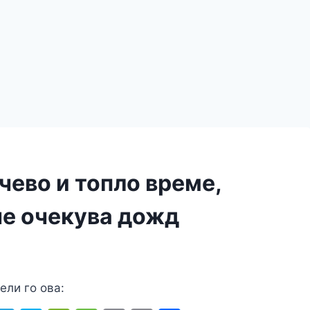
чево и топло време,
не очекува дожд
ели го ова: