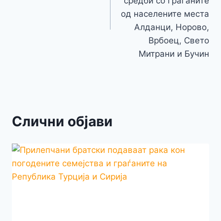
средби со граѓаните
од населените места
Алданци, Норово,
Врбоец, Свето
Митрани и Бучин
Слични објави