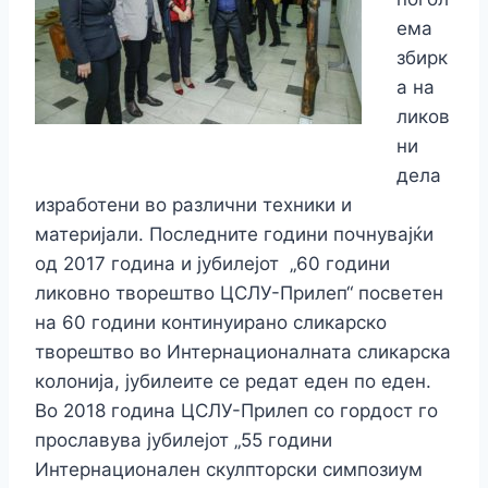
ема
збирк
а на
ликов
ни
дела
изработени во различни техники и
материјали. Последните години почнувајќи
од 2017 година и јубилејот „60 години
ликовно творештво ЦСЛУ-Прилеп“ посветен
на 60 години континуирано сликарско
творештво во Интернационалната сликарска
колонија, јубилеите се редат еден по еден.
Во 2018 година ЦСЛУ-Прилеп со гордост го
прославува јубилејот „55 години
Интернационален скулпторски симпозиум