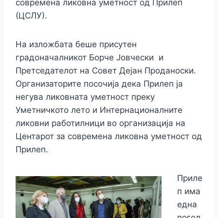
современа ликовна уметност од Прилеп
(ЦСЛУ).
На изложбата беше присутен
градоначалникот Борче Јовчески и
Претседателот на Совет Дејан Проданоски.
Организаторите посочија дека Прилеп ја
негува ликовната уметност преку
Уметничкото лето и Интернационалните
ликовни работилници во организација на
Центарот за современа ликовна уметност од
Прилеп.
Приле
п има
една
погол