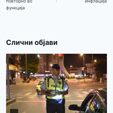
напис
повторно во
инфлација
функција
Слични објави