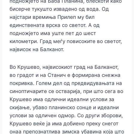
подножјето на Баба Планина, блескоти како
бисерче тукушто извадено од вода. Од
најстари времиња Прилеп му бил
единствената врска со светот. А од
подножјето има уште пет до шест
километри. Град меѓу повисоките во светот,
највисок на Балканот.
Во Крушево, највисокиот град на Балканот,
во градот и на Станич е формирана снежна
покривка. Голем дел од предвидувањата на
синоптичарите се остварија, при што сега во
Крушево има одлични идеални услови за
скијање, убаво планинско сонце и идеални
услови за одличен одмор. Со други зборови,
Крушево веќе ја има добиено преку снегот
онаа препознатлива зимска убавина која што