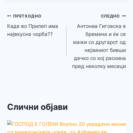
b
e
A
a
e
at
a
y
l
e
o
n
p
m
g
Навигација
Li
ПРЕТХОДНО
СЛЕДНО
o
g
p
e
n
Каде во Прилеп има
Антониа Гиговска е
на
k
er
највкусна чорба??
бремена и ќе се
k
напис
мажи со другарот од
нејзиниот бивши
дечко со кој раскина
пред неколку месеци
Слични објави