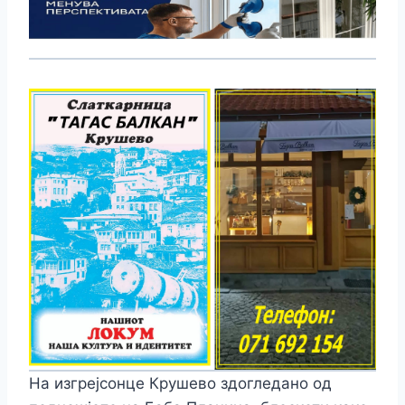
На изгрејсонце Крушево здогледано од