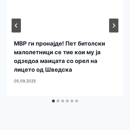
МВР ги пронајде! Пет битолски
малолетници се тие кои му ја
одзедоа маицата со орел на
лицето од Шведска
05.09.2025