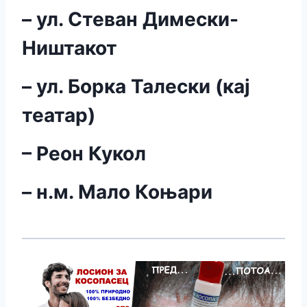
–
ул. Стеван Димески-
Ништакот
– ул. Борка Талески (кај
театар)
– Реон Кукол
– н.м. Мало Коњари