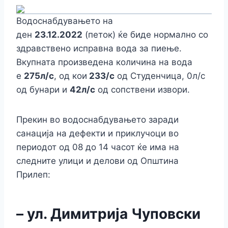
Водоснабдувањето на
ден
23.12.2022
(петок) ќе биде нормално со
здравствено исправна вода за пиење.
Вкупната произведена количина на вода
е
275л/с
, од кои
233/с
од Студенчица, 0л/с
од бунари и
42л/с
од сопствени извори.
Прекин во водоснабдувањето заради
санација на дефекти и приклучоци во
периодот од 08 до 14 часот ќе има на
следните улици и делови од Општина
Прилеп:
– ул. Димитрија Чуповски