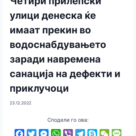
Четири прилепски
улици денеска ќе
имаат прекин во
водоснабдувањето
заради навремена
санација на дефекти и
приклучоци
23.12.2022
Сподели го ова:
F
T
M
W
Vi
T
S
W
M