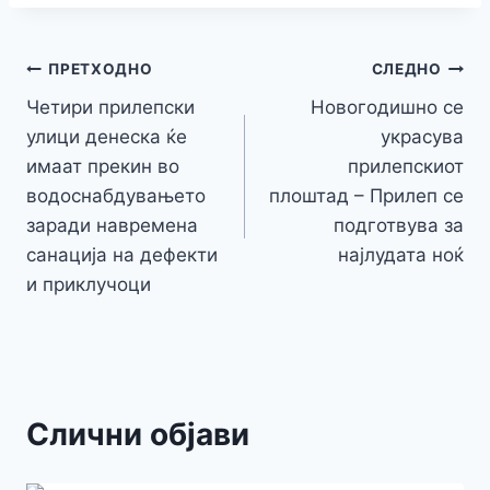
e
er
s
s
gr
p
h
s
p
ai
ar
b
e
A
a
e
at
a
y
l
e
o
n
p
m
g
Навигација
Li
ПРЕТХОДНО
СЛЕДНО
o
g
p
e
n
Четири прилепски
Новогодишно се
на
k
er
улици денеска ќе
украсува
k
напис
имаат прекин во
прилепскиот
водоснабдувањето
плоштад – Прилеп се
заради навремена
подготвува за
санација на дефекти
најлудата ноќ
и приклучоци
Слични објави