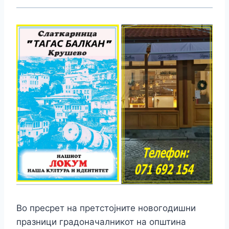
Во пресрет на претстојните новогодишни
празници градоначалникот на општина