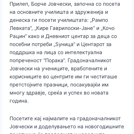
Прилеп, Борче Јовчески, започна со посета
на основните училишта и здруженија и
денеска ги посети училиштата: „Рампо
Левката“, „Кире Гаврилоски-Јане“ и „Кочо
Рацин“ како и Дневниот центар за деца со
посебни потреби „Ѕуница“ и Центарот за
поддршка на лица со интелектуална
попреченост “Порака“. Градоначалникот
Јовчески на
учениците, вработените и
корисниците во центрите им ги честиташе
претстојните празници, посакувајќи им
многу здравје, среќа и успех во новата
година.
Посетите кај најмалите на градоначалникот
Јовчески и доделувањето на новогодишните