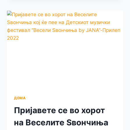
САКААТ
ДА
ПЕАТ
НА
ПРИЛЕПСКИОТ
ДЕТСКИ
МУЗИЧКИ
ФЕСТИВАЛ
“ВЕСЕЛИ
ЅВОНЧИЊА
BY
JANA”-
ФЕСТИВАЛОТ
КОЈ
СОЗДАВА
УБАВИ
ДОМА
ДЕТСКИ
Пријавете се во хорот
МУЗИЧКИ
СПОМЕНИ
на Веселите Ѕвончиња