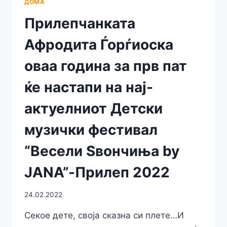
ДОМА
Прилепчанката
Афродита Ѓорѓиоска
оваа година за прв пат
ќе настапи на нај-
актуелниот Детски
музички фестивал
“Весели Ѕвончиња by
JANA”-Прилеп 2022
24.02.2022
Секое дете, своја сказна си плете…И