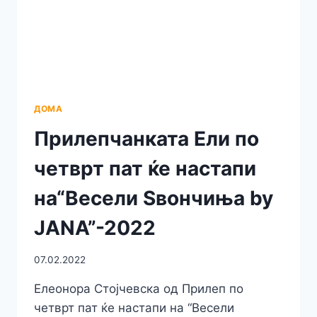
BY
JANA”
ДОМА
Прилепчанката Ели по
четврт пат ќе настапи
на“Весели Ѕвончиња by
JANA”-2022
07.02.2022
Елеонора Стојчевска од Прилеп по
четврт пат ќе настапи на “Весели