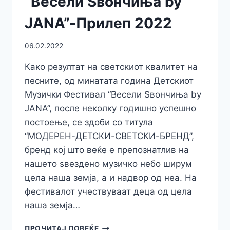
“Весели Ѕвончиња by
JANA”-Прилеп 2022
06.02.2022
Како резултат на светскиот квалитет на
песните, од минатата година Детскиот
Музички Фестивал “Весели Ѕвончиња by
ЈАNA”, после неколку годишно успешно
постоење, се здоби со титула
“МОДЕРЕН-ДЕТСКИ-СВЕТСКИ-БРЕНД”,
бренд кој што веќе е препознатлив на
нашето ѕвездено музичко небо ширум
цела наша земја, а и надвор од неа. На
фестивалот учествуваат деца од цела
наша земја…
ЧЕТИРИ
ПРОЧИТАЈ ПОВЕЌЕ