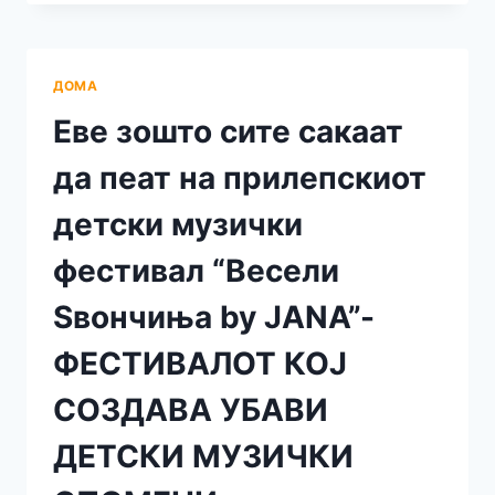
ЃОРЃИОСКА
ОВАА
ГОДИНА
ЌЕ
ДОМА
НАСТАПИ
НА
Еве зошто сите сакаат
ПРИЛЕПСКИОТ
ДЕТСКИ
да пеат на прилепскиот
МУЗИЧКИ
ФЕСТИВАЛ
детски музички
“ВЕСЕЛИ
ЅВОНЧИЊА
фестивал “Весели
BY
JANA”
Ѕвончиња by JANA”-
ФЕСТИВАЛОТ КОЈ
СОЗДАВА УБАВИ
ДЕТСКИ МУЗИЧКИ