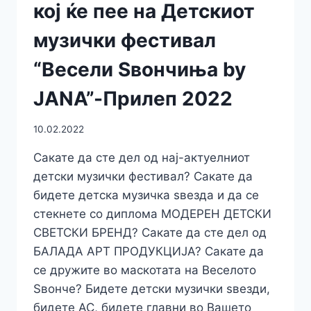
кој ќе пее на Детскиот
музички фестивал
“Весели Ѕвончиња by
JANA”-Прилеп 2022
10.02.2022
Сакате да сте дел од нај-актуелниот
детски музички фестивал? Сакате да
бидете детска музичка ѕвезда и да се
стекнете со диплома МОДЕРЕН ДЕТСКИ
СВЕТСКИ БРЕНД? Сакате да сте дел од
БАЛАДА АРТ ПРОДУКЦИЈА? Сакате да
се дружите во маскотата на Веселото
Ѕвонче? Бидете детски музички ѕвезди,
бидете АС, бидете главни во Вашето