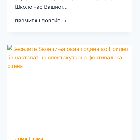
Школо -во Вашиот…
ПРИЈАВЕТЕ
ПРОЧИТАЈ ПОВЕЌЕ
СЕ
ВО
ХОРОТ
НА
ВЕСЕЛИТЕ
ЅВОНЧИЊА
КОЈ
ЌЕ
ПЕЕ
НА
ДЕТСКИОТ
МУЗИЧКИ
ФЕСТИВАЛ
“ВЕСЕЛИ
ЅВОНЧИЊА
BY
JANA”-
ПРИЛЕП
ДОМА
|
ДОМА