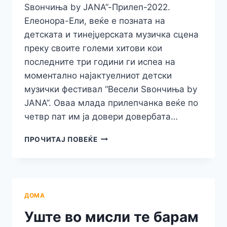
Ѕвончиња by JANA”-Прилеп-2022.
Елеонора-Ели, веќе е позната на
детската и тинејџерската музичка сцена
преку своите големи хитови кои
последните три години ги испеа на
моментално најактуелниот детски
музички фестивал “Весели Ѕвончиња by
JANA”. Оваа млада прилепчанка веќе по
четвр пат им ја довери довербата…
ПРИЛЕПЧАНКАТА
ПРОЧИТАЈ ПОВЕЌЕ
ЕЛИ
ПО
ЧЕТВРТ
ПАТ
ЌЕ
ДОМА
НАСТАПИ
НА“ВЕСЕЛИ
Уште во мисли те барам
ЅВОНЧИЊА