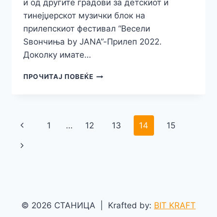
и од другите градови за детскиот и
тинејџерскот музички блок на
прилепскиот фестивал “Весели
Ѕвончиња by JANA”-Прилеп 2022.
Доколку имате…
ГОЛЕМ
ПРОЧИТАЈ ПОВЕЌЕ
ИНТЕРЕС
ЗА
ПРИЈАВУВАЊЕ
ЗА
Навигација
Previous
1
…
12
13
14
15
УЧЕСТВО
НА
на
Page
Next
ЧЕТВРТОТО
ФЕСТИВАЛСКО
страни
Page
ИЗДАНИЕ
НА
“ВЕСЕЛИ
ЅВОНЧИЊА
© 2026 СТАНИЦА | Krafted by:
BIT KRAFT
BY
JANA”-