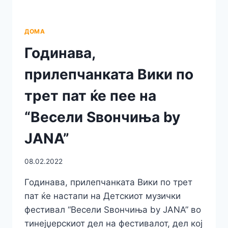
ДОМА
Годинава,
прилепчанката Вики по
трет пат ќе пее на
“Весели Ѕвончиња by
JANA”
08.02.2022
Годинава, прилепчанката Вики по трет
пат ќе настапи на Детскиот музички
фестивал “Весели Ѕвончиња by JANA” во
тинејџерскиот дел на фестивалот, дел кој