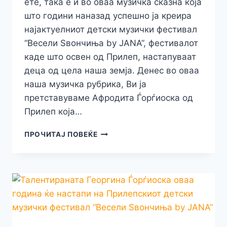
ете, така е и во оваа музичка сказна која
што години наназад успешно ја креира
најактуелниот детски музички фестивал
“Весели Ѕвончиња by JANA”, фестивалот
каде што освен од Прилеп, настапуваат
деца од цела наша земја. Денес во оваа
наша музичка рубрика, Ви ја
претставуваме Афродита Ѓорѓиоска од
Прилеп која…
ПРИЛЕПЧАНКАТА
ПРОЧИТАЈ ПОВЕЌЕ
АФРОДИТА
ЃОРЃИОСКА
ОВАА
ГОДИНА
ЗА
ПРВ
ПАТ
ЌЕ