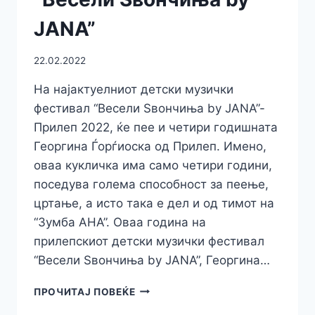
JANA”
22.02.2022
На најактуелниот детски музички
фестивал “Весели Ѕвончиња by JANA”-
Прилеп 2022, ќе пее и четири годишната
Георгина Ѓорѓиоска од Прилеп. Имено,
оваа кукличка има само четири години,
поседува голема способност за пеење,
цртање, а исто така е дел и од тимот на
“Зумба АНА”. Оваа година на
прилепскиот детски музички фестивал
“Весели Ѕвончиња by JANA”, Георгина…
ТАЛЕНТИРАНАТА
ПРОЧИТАЈ ПОВЕЌЕ
ГЕОРГИНА