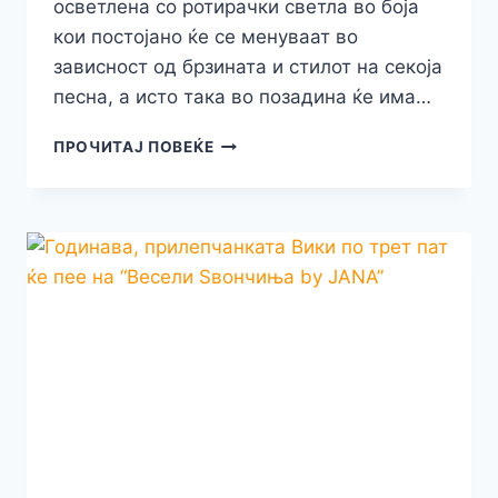
осветлена со ротирачки светла во боја
кои постојано ќе се менуваат во
зависност од брзината и стилот на секоја
песна, а исто така во позадина ќе има…
ВЕСЕЛИТЕ
ПРОЧИТАЈ ПОВЕЌЕ
ЅВОНЧИЊА
ОВАА
ГОДИНА
ВО
ПРИЛЕП
ЌЕ
НАСТАПАТ
НА
СПЕКТАКУЛАРНА
ФЕСТИВАЛСКА
СЦЕНА