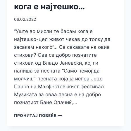
BY
кога е најтешко…
JANA”-2022
06.02.2022
“Уште во мисли те барам кога е
најтешко-цел живот чекав до толку да
засакам некого”… Се сеќавате на овие
стихови? Ова се добро познатите
стихови од Владо Јаневски, кој ги
напиша за песната “Само немој да
молчиш”-песната која ја испеа Јоце
Панов на Макфестовскиот фестивал.
Музиката за оваа песна е на добро
познатиот Бане Опачиќ,…
УШТЕ
ПРОЧИТАЈ ПОВЕЌЕ
ВО
МИСЛИ