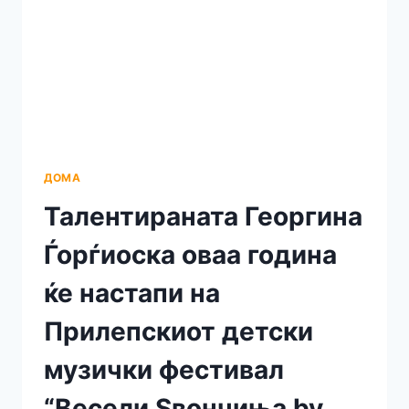
НАСТАПИ
НА
НАЈ-
АКТУЕЛНИОТ
ДЕТСКИ
МУЗИЧКИ
ФЕСТИВАЛ
“ВЕСЕЛИ
ЅВОНЧИЊА
BY
ДОМА
JANA”-
Талентираната Георгина
ПРИЛЕП
2022
Ѓорѓиоска оваа година
ќе настапи на
Прилепскиот детски
музички фестивал
“Весели Ѕвончиња by