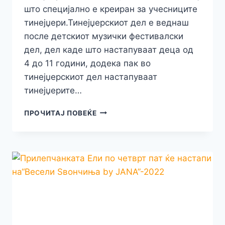
што специјално е креиран за учесниците
тинејџери.Тинејџерскиот дел е веднаш
после детскиот музички фестивалски
дел, дел каде што настапуваат деца од
4 до 11 години, додека пак во
тинејџерскиот дел настапуваат
тинејџерите…
ГОДИНАВА,
ПРОЧИТАЈ ПОВЕЌЕ
ПРИЛЕПЧАНКАТА
ВИКИ
ПО
ТРЕТ
ПАТ
ЌЕ
ПЕЕ
НА
“ВЕСЕЛИ
ЅВОНЧИЊА