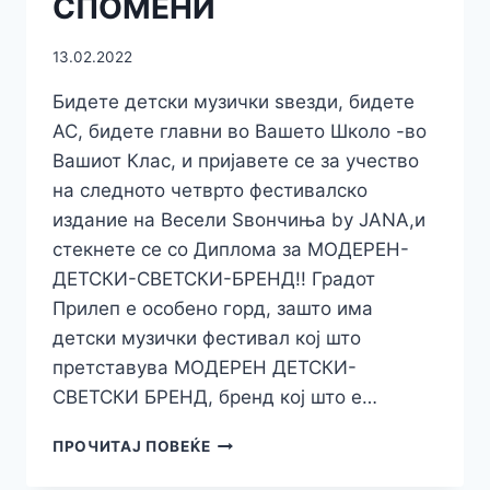
СПОМЕНИ
13.02.2022
Бидете детски музички ѕвезди, бидете
АС, бидете главни во Вашето Школо -во
Вашиот Клас, и пријавете се за учество
на следното четврто фестивалско
издание на Весели Ѕвончиња by JANA,и
стекнете се со Диплома за МОДЕРЕН-
ДЕТСКИ-СВЕТСКИ-БРЕНД!! Градот
Прилеп е особено горд, зашто има
детски музички фестивал кој што
претставува МОДЕРЕН ДЕТСКИ-
СВЕТСКИ БРЕНД, бренд кој што е…
ЕВЕ
ПРОЧИТАЈ ПОВЕЌЕ
ЗОШТО
СИТЕ