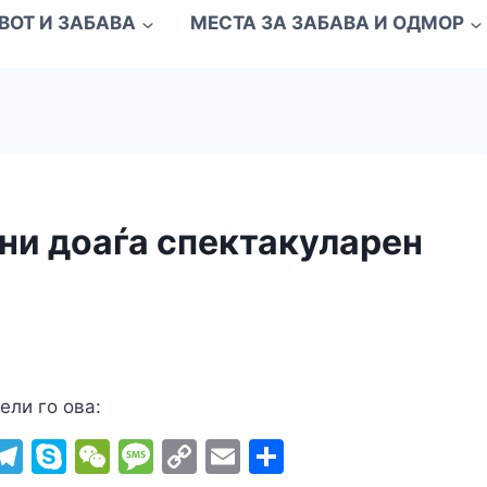
ВОТ И ЗАБАВА
МЕСТА ЗА ЗАБАВА И ОДМОР
уни доаѓа спектакуларен
ели го ова:
i
T
S
W
M
C
E
S