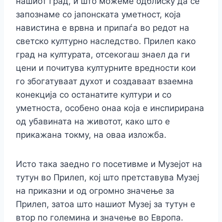
нашиот град, и што можеме одблиску да се
запознаме со јапонската уметност, која
навистина е врвна и припаѓа во редот на
светско културно наследство. Прилеп како
град на културата, отсекогаш знаел да ги
цени и почитува културните вредности кои
го збогатуваат духот и создаваат взаемна
конекција со останатите култури и со
уметноста, особено онаа која е инспирирана
од убавината на животот, како што е
прикажана токму, на оваа изложба.
Исто така заедно го посетивме и Музејот на
тутун во Прилеп, кој што претставува Музеј
на приказни и од огромно значење за
Прилеп, затоа што нашиот Музеј за тутун е
втор по големина и значење во Европа.