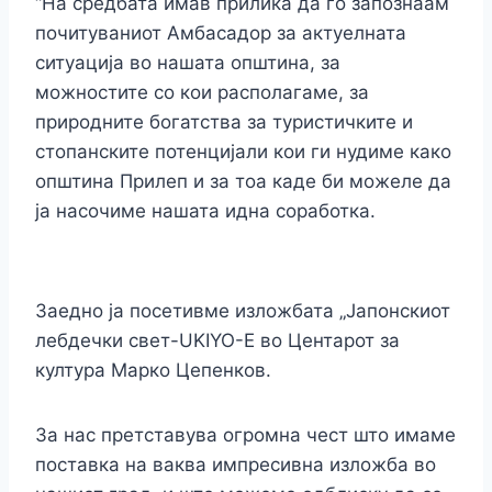
“На средбата имав прилика да го запознаам
почитуваниот Амбасадор за актуелната
ситуација во нашата општина, за
можностите со кои располагаме, за
природните богатства за туристичките и
стопанските потенцијали кои ги нудиме како
општина Прилеп и за тоа каде би можеле да
ја насочиме нашата идна соработка.
Заедно ја посетивме изложбата „Јапонскиот
лебдечки свет-UKIYO-E во Центарот за
култура Марко Цепенков.
За нас претставува огромна чест што имаме
поставка на ваква импресивна изложба во