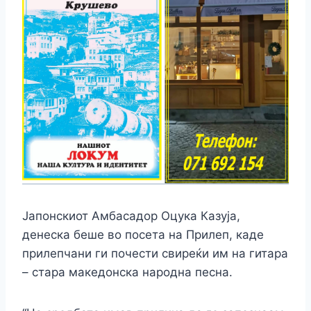
Јапонскиот Амбасадор Оцука Казуја,
денеска беше во посета на Прилеп, каде
прилепчани ги почести свиреќи им на гитара
– стара македонска народна песна.