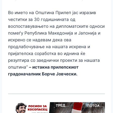
Во името на Општина Прилеп јас изразив
честитки за 30 годишнината од
воспоставувањето на дипломатските односи
помеѓу Република Македонија и Јапонија и
искрено се надевам дека ова
продлабочување на нашата искрена и
пријателска соработка во иднина ќе
резултира со заеднички проекти за нашата
општина”
– истакна прилепскиот
градоначалник Борче Јовчески.