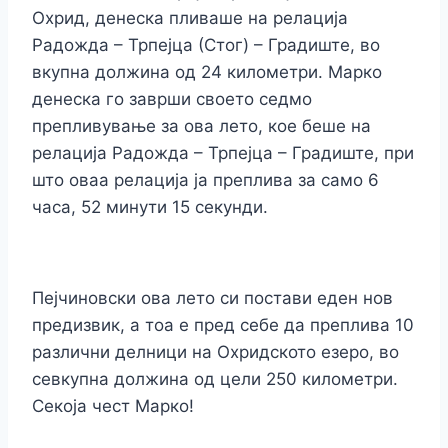
Охрид, денеска пливаше на релaција
Радожда – Трпејца (Стог) – Градиште, во
вкупна должина од 24 километри. Марко
денеска го заврши своето седмо
препливување за ова лето, кое беше на
релација Радожда – Трпејца – Градиште, при
што оваа релација ја преплива за само 6
часа, 52 минути 15 секунди.
Пејчиновски ова лето си постави еден нов
предизвик, а тоа е пред себе да преплива 10
различни делници на Охридското езеро, во
севкупна должина од цели 250 километри.
Секоја чест Марко!