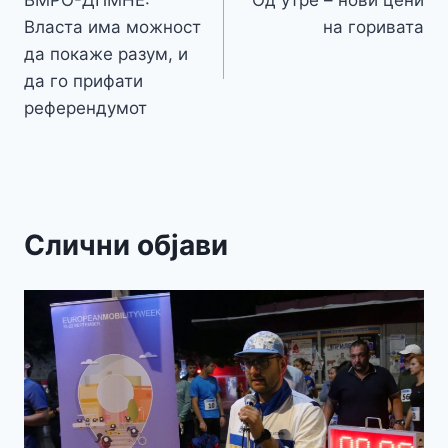
o
g
p
e
n
на
k
er
Власта има можност
на горивата
k
напис
да покаже разум, и
да го прифати
референдумот
Слични објави