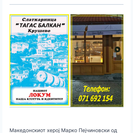
Македонскиот херој Марко Пејчиновски од