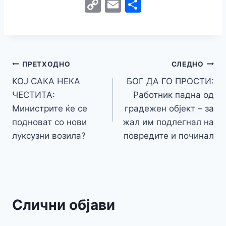
a
w
e
h
b
el
k
e
e
C
E
S
c
itt
s
at
er
e
y
C
s
o
m
h
e
er
s
s
gr
p
h
s
p
ai
ar
b
e
A
a
e
at
a
y
l
e
o
n
p
m
g
Навигација
Li
ПРЕТХОДНО
СЛЕДНО
o
g
p
e
n
КОЈ САКА НЕКА
БОГ ДА ГО ПРОСТИ:
на
k
er
ЧЕСТИТА:
Работник падна од
k
напис
Министрите ќе се
градежен објект – за
подноват со нови
жал им подлегнал на
луксузни возила?
повредите и починал
Слични објави