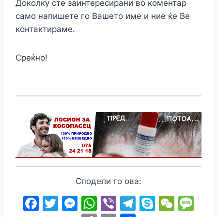
Доколку сте заинтересирани во коментар
само напишете го Вашето име и ние ќе Ве
контактираме.
Среќно!
Сподели го ова:
F
T
M
W
Vi
T
S
W
M