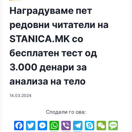
Наградуваме пет
редовни читатели на
STANICA.MK со
бесплатен тест од
3.000 денари за
анализа на тело
14.03.2024
Сподели го ова:
F
T
M
W
Vi
T
S
W
M