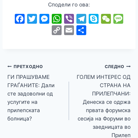
Сподели го ова:
F
T
M
W
Vi
T
S
W
M
a
w
e
h
b
el
k
e
e
C
E
S
c
itt
s
at
er
e
y
C
s
o
m
h
e
er
s
s
gr
p
h
s
p
ai
ar
b
e
A
a
e
at
a
y
l
e
o
n
p
m
g
Навигација
Li
ПРЕТХОДНО
СЛЕДНО
o
g
p
e
n
ГИ ПРАШУВАМЕ
ГОЛЕМ ИНТЕРЕС ОД
на
k
er
ГРАЃАНИТЕ: Дали
СТРАНА НА
k
напис
сте задоволни од
ПРИЛЕПЧАНИ:
услугите на
Денеска се одржа
прилепската
првата форумска
болница?
сесија на Форуми во
заедницата во
Прилеп