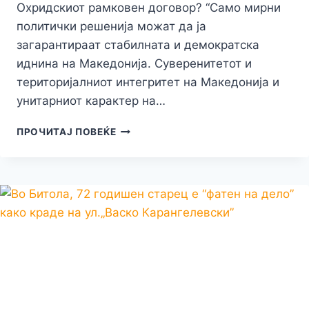
Охридскиот рамковен договор? “Само мирни
политички решенија можат да ја
загарантираат стабилната и демократска
иднина на Македонија. Суверенитетот и
територијалниот интегритет на Македонија и
унитарниот карактер на…
24
ПРОЧИТАЈ ПОВЕЌЕ
ГОДИНИ
ОХРИДСКИ
РАМКОВЕН
ДОГОВОР:
ШТО
ДОБИВМЕ,
А
ШТО
ИЗГУБИВМЕ
СО
ОХРИДСКИОТ
РАМКОВЕН