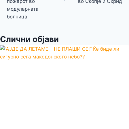
пожарот во
во Скопје и Охрид
модуларната
болница
Слични објави