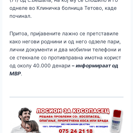
(71) од с.Вешала, на кој му се слошило и го
однеле во Клиничка болница Тетово, каде
починал.
Притоа, пријавените лажно се претставиле
како негови роднини и од него одзеле пари,
лични документи и два мобилни телефони и
се стекнале со противправна имотна корист
од околу 40.000 денари
– информираат од
МВР
.