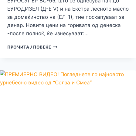
ЕУРОСУПЕР БС-95, што се однесува пак до
ЕУРОДИЗЕЛ (Д-Е V) и на Екстра лесното масло
за домаќинство на (ЕЛ-1), тие поскапуваат за
денар. Новите цени на горивата од денеска
-после полноќ, ќе изнесуваат:…
ОД
ПРОЧИТАЈ ПОВЕЌЕ
УТРЕ
БЕНЗИНИТЕ
ЌЕ
ПОЕВТИНАТ,
ДОДЕКА
ПАК
ЌЕ
ПОСКАПАТ
ДИЗЕЛОТ
И
ЕКСТРА
ЛЕСНОТО
МАСЛО