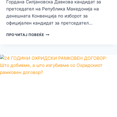
Гордана Силјановска Давкова кандидат за
претседател на Република Македонија на
денешната Конвенција по изборот за
официјален кандидат за претседател…
СИЛЈАНОВСКА
ПРОЧИТАЈ ПОВЕЌЕ
–
ДАВКОВА
СО
444
ГЛАСА
НА
ДЕЛЕГАТИТЕ
Е
ИЗБРАНА
ЗА
КАНДИДАТ
НА
ВМРО-
ДПМНЕ
ЗА