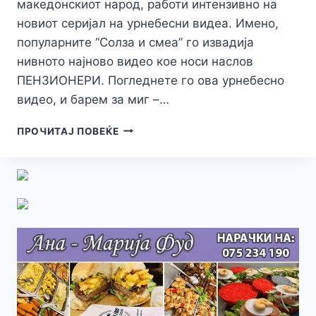
македонскиот народ, работи интензивно на
новиот сериjал на урнебесни видеа. Имено,
популарните “Солза и смеа” го извадија
нивното најново видео кое носи наслов
ПЕНЗИОНЕРИ. Погледнете го ова урнебесно
видео, и барем за миг –…
ПРЕМИЕРНО
ПРОЧИТАЈ ПОВЕЌЕ
ВИДЕО!
ПОГЛЕДНЕТЕ
ГО
НАЈНОВОТО
УРНЕБЕСНО
ВИДЕО
ОД
“СОЛЗА
И
СМЕА”