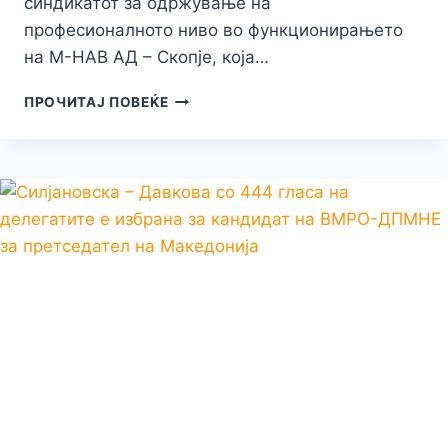
синдикатот за одржување на
професионалното ниво во функционирањето
на М-НАВ АД – Скопје, која…
“АЈДЕ
ПРОЧИТАЈ ПОВЕЌЕ
ДА
ЛЕТАМЕ
–
НЕ
ПЛАШИ
СЕ!”
ЌЕ
БИДЕ
ЛИ
СИГУРНО
СЕГА
МАКЕДОНСКОТО
НЕБО??