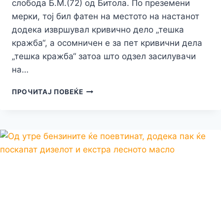
слобода Б.М.(72) од Битола. По преземени
мерки, тој бил фатен на местото на настанот
додека извршувал кривично дело „тешка
кражба“, а осомничен е за пет кривични дела
„тешка кражба“ затоа што одзел засилувачи
на…
ВО
ПРОЧИТАЈ ПОВЕЌЕ
БИТОЛА,
72
ГОДИШЕН
СТАРЕЦ
Е
“ФАТЕН
НА
ДЕЛО”
КАКО
КРАДЕ
НА
УЛ.