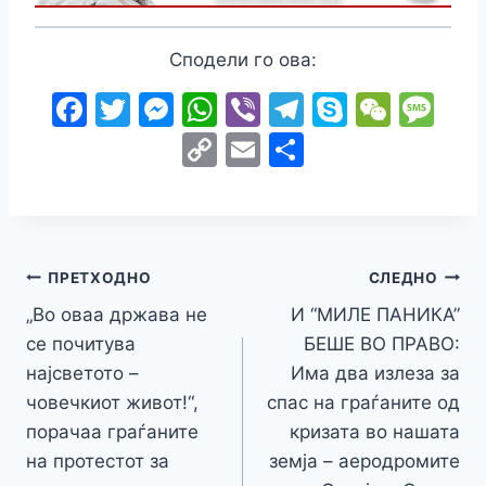
Сподели го ова:
F
T
M
W
Vi
T
S
W
M
a
w
e
h
b
el
k
e
e
C
E
S
c
itt
s
at
er
e
y
C
s
o
m
h
e
er
s
s
gr
p
h
s
p
ai
ar
b
e
A
a
e
at
a
y
l
e
o
n
p
m
g
Навигација
Li
ПРЕТХОДНО
СЛЕДНО
o
g
p
e
n
„Во оваа држава не
И “МИЛЕ ПАНИКА”
на
k
er
се почитува
БЕШЕ ВО ПРАВО:
k
напис
најсветото –
Има два излеза за
човечкиот живот!“,
спас на граѓаните од
порачаа граѓаните
кризата во нашата
на протестот за
земја – аеродромите