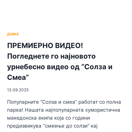
ДОМА
ПРЕМИЕРНО ВИДЕО!
Погледнете го најновото
урнебесно видео од “Солза и
Смеа”
13.09.2025
Популарните “Солза и смеа” работат со полна
пареа! Нашата најпопуларната хумoристична
македонска екипа која со години
предизвикува “смеење до солзи” кај