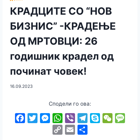
КРАДЦИТЕ СО “НОВ
БИЗНИС” -КРАДЕЊЕ
ОД МРТОВЦИ: 26
годишник крадел од
починат човек!
16.09.2023
Сподели го ова:
F
T
M
W
Vi
T
S
W
M
a
w
e
h
b
el
k
e
e
C
E
S
c
itt
s
at
er
e
y
C
s
o
m
h