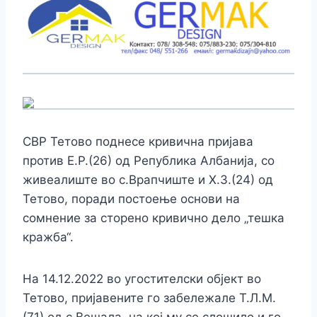
СВР Тетово поднесе кривична пријава
против Е.Р.(26) од Република Албанија, со
живеалиште во с.Врапчиште и Х.З.(24) од
Тетово, поради постоење основи на
сомнение за сторено кривично дело „тешка
кражба“.
На 14.12.2022 во угостителски објект во
Тетово, пријавените го забележале Т.Л.М.