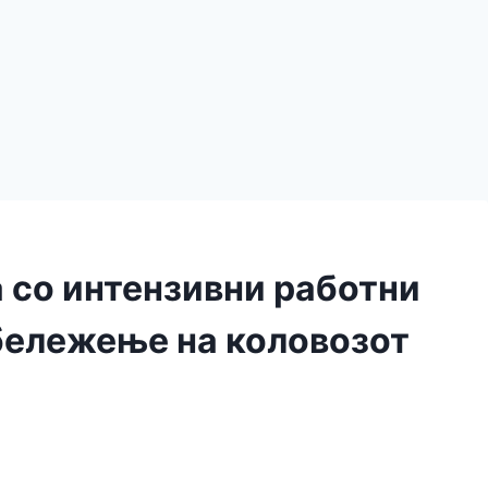
а со интензивни работни
бележење на коловозот