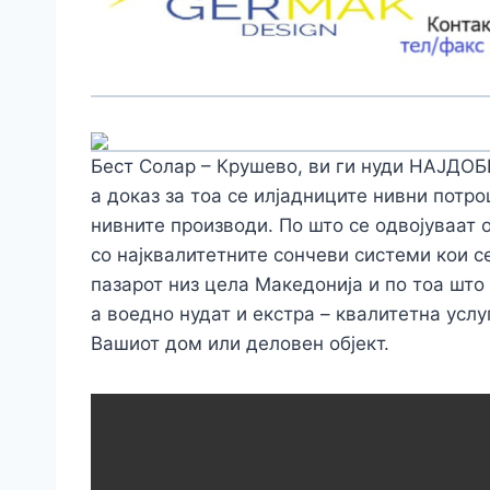
Бест Солар – Крушево, ви ги нуди НАЈД
а доказ за тоа се илјадниците нивни потр
нивните производи. По што се одвојуваат 
со најквалитетните сончеви системи кои се
пазарот низ цела Македонија и по тоа што
а воедно нудат и екстра – квалитетна усл
Вашиот дом или деловен објект.