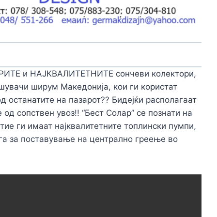
ОБРИТЕ и НАЈКВАЛИТЕТНИТЕ сончеви колектори,
ошувачи ширум Македонија, кои ги користат
од останатите на пазарот?? Бидејќи располагаат
 од сопствен увоз!! “Бест Солар” се познати на
 тие ги имаат најквалитетните топлински пумпи,
уга за поставување на централно греење во