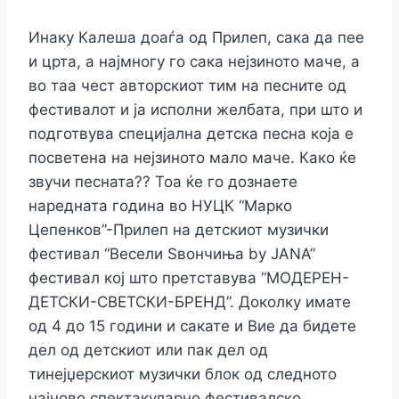
Инаку Калеша доаѓа од Прилеп, сака да пее
и црта, а најмногу го сака нејзиното маче, а
во таа чест авторскиот тим на песните од
фестивалот и ја исполни желбата, при што и
подготвува специјална детска песна која е
посветена на нејзиното мало маче. Како ќе
звучи песната?? Тоа ќе го дознаете
наредната година во НУЦК “Марко
Цепенков”-Прилеп на детскиот музички
фестивал “Весели Ѕвончиња by ЈАNA”
фестивал кој што претставува “МОДЕРЕН-
ДЕТСКИ-СВЕТСКИ-БРЕНД”. Доколку имате
од 4 до 15 години и сакате и Вие да бидете
дел од детскиот или пак дел од
тинејџерскиот музички блок од следното
најново спектакуларно фестивалско