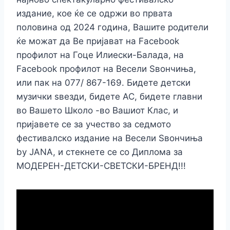
издание, кое ќе се одржи во првата
половина од 2024 година, Вашите родители
ќе можат да Ве пријават на Facebоok
профилот на Гоце Илиески-Балада, на
Facebоok профилот на Весели Ѕвончиња,
или пак на 077/ 867-169. Бидете детски
музички ѕвезди, бидете АС, бидете главни
во Вашето Школо -во Вашиот Клас, и
пријавете се за учество за седмото
фестивалско издание на Весели Ѕвончиња
by JANA, и стекнете се со Диплома за
МОДЕРЕН-ДЕТСКИ-СВЕТСКИ-БРЕНД!!!