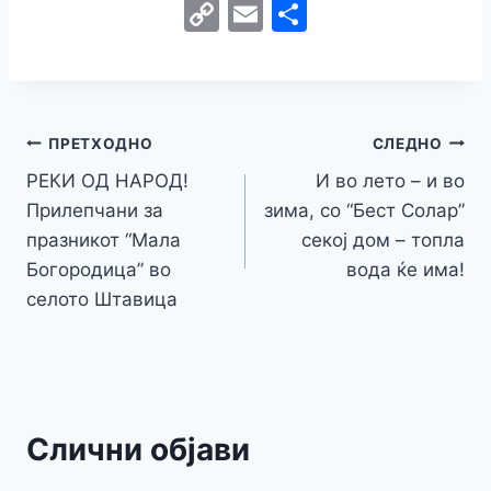
a
w
e
h
b
el
k
e
e
C
E
S
c
itt
s
at
er
e
y
C
s
o
m
h
e
er
s
s
gr
p
h
s
p
ai
ar
b
e
A
a
e
at
a
y
l
e
o
n
p
m
g
Навигација
Li
ПРЕТХОДНО
СЛЕДНО
o
g
p
e
n
РЕКИ ОД НАРОД!
И во лето – и во
на
k
er
Прилепчани за
зима, со “Бест Солар”
k
напис
празникот “Мала
секој дом – топла
Богородица” во
вода ќе има!
селото Штавица
Слични објави