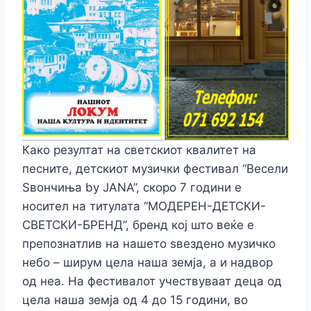
Како резултат на светскиот квалитет на
песните, детскиот музички фестивал “Весели
Ѕвончиња by ЈАNA”, скоро 7 години е
носител на титулата “МОДЕРЕН-ДЕТСКИ-
СВЕТСКИ-БРЕНД”, бренд кој што веќе е
препознатлив на нашето ѕвездено музичко
небо – ширум цела наша земја, а и надвор
од неа. На фестивалот учествуваат деца од
цела наша земја од 4 до 15 години, во