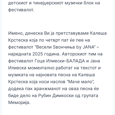
детскиот и тинејџерскиот музички блок на
фестивалот.
Имено, денеска Ви ја претставуваме Калеша
Крстеска која по четврт пат ќе пее на
фестивалот “Весели Ѕвончиња by JANA” –
наредната 2025 година. Авторскиот тим на
фестивалот Гоце Илиески-БАЛАДА и Јана
Илиеска моментално работат на текстот и
музиката на најновата песна на Калеша
Крстеска која носи наслов “Маче мало”,
додека пак аранжманот на оваа песна ќе
биде дело на Рубин Димкоски од групата
Меморија.