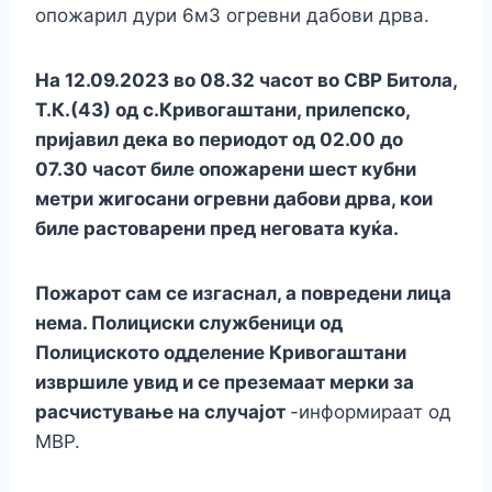
опожарил дури 6м3 огревни дабови дрва.
На 12.09.2023 во 08.32 часот во СВР Битола,
Т.К.(43) од с.Кривогаштани, прилепско,
пријавил дека во периодот од 02.00 до
07.30 часот биле опожарени шест кубни
метри жигосани огревни дабови дрва, кои
биле растоварени пред неговата куќа.
Пожарот сам се изгаснал, а повредени лица
нема. Полициски службеници од
Полициското одделение Кривогаштани
извршиле увид и се преземаат мерки за
расчистување на случајот
-информираат од
МВР.