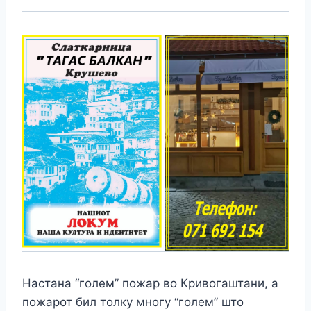
Настана “голем” пожар во Кривогаштани, а
пожарот бил толку многу “голем” што