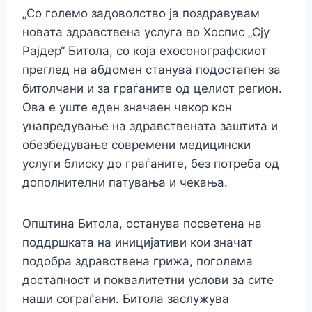
„Со големо задоволство ја поздравувам
новата здравствена услуга во Хоспис „Сју
Рајдер“ Битола, со која ехосонографскиот
преглед на абдомен станува подостапен за
битолчани и за граѓаните од целиот регион.
Ова е уште еден значаен чекор кон
унапредување на здравствената заштита и
обезбедување современи медицински
услуги блиску до граѓаните, без потреба од
дополнителни патувања и чекања.
Општина Битола, останува посветена на
поддршката на иницијативи кои значат
подобра здравствена грижа, поголема
достапност и поквалитетни услови за сите
наши сограѓани. Битола заслужува