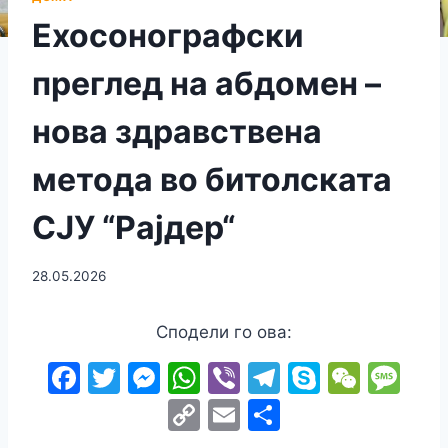
Ехосонографски
преглед на абдомен –
нова здравствена
метода во битолската
СЈУ “Рајдер“
28.05.2026
Сподели го ова:
F
T
M
W
Vi
T
S
W
M
a
w
e
h
b
el
k
e
e
C
E
S
c
itt
s
at
er
e
y
C
s
o
m
h