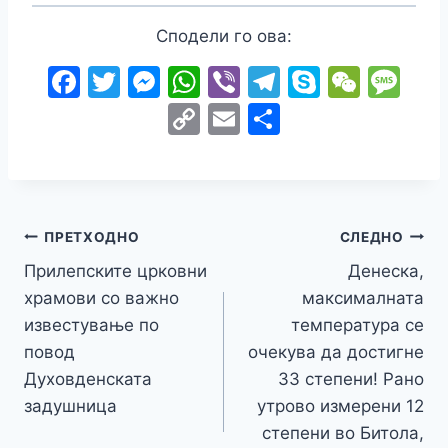
Сподели го ова:
F
T
M
W
Vi
T
S
W
M
a
w
e
h
b
el
k
e
e
C
E
S
c
itt
s
at
er
e
y
C
s
o
m
h
e
er
s
s
gr
p
h
s
p
ai
ar
b
e
A
a
e
at
a
y
l
e
o
n
p
m
g
Навигација
Li
ПРЕТХОДНО
СЛЕДНО
o
g
p
e
n
Прилепските црковни
Денеска,
на
k
er
храмови со важно
максималната
k
напис
известување по
температура се
повод
очекува да достигне
Духовденската
33 степени! Рано
задушница
утрово измерени 12
степени во Битола,