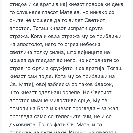
отидоа и се вратија кај кнезот говорејќи дека
го слушнале гласот Матејев, но никако со
очите не можеле да го видат Светиот
апостол. Тогаш кнезот испрати друга
стража. Кога и оваа стража му се приближи
на апостолот, него го огреа небесна
светлина толку силна, што војниците не
можеа да гледаат во него, но исполнети со
страв го фрлија оружјето и се вратија. Тогаш
кнезот сам појде. Кога му се приближи на
Св. Матеј, овој заблеска со таков блесок,
што кнезот одеднаш ослепе. Но Светиот
апостол имаше милостиво срце, Му се
помоли на Бога и кнезот прогледа – за жал
прогледа само со телесните очи, не и со
духовните. Тој го фати Св. Матеј и го
подложи на лути маки. Имено, на двапати