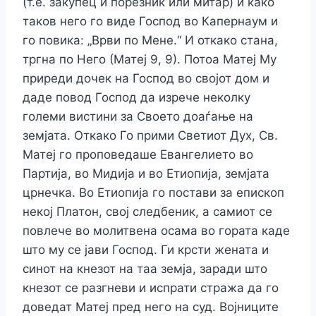
(т.е. закупец и порезник или митар) и како
таков него го виде Господ во Капернаум и
го повика: „Врви по Мене.“ И откако стана,
тргна по Него (Матеј 9, 9). Потоа Матеј Му
приреди дочек на Господ во својот дом и
даде повод Господ да изрече неколку
големи вистини за Своето доаѓање на
земјата. Откако Го прими Светиот Дух, Св.
Матеј го проповедаше Евангелието во
Партија, во Мидија и во Етиопија, земјата
црнечка. Во Етиопија го постави за епископ
некој Платон, свој следбеник, а самиот се
повлече во молитвена осама во гората каде
што му се јави Господ. Ги крсти жената и
синот на кнезот на таа земја, заради што
кнезот се разгневи и испрати стража да го
доведат Матеј пред него на суд. Војниците