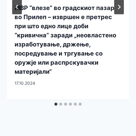
МВР “влезе” во градскиот пазар
во Прилеп – извршен е претрес
при што едно лице доби
“кривична” заради „неовластено
изработување, држење,
посредување и тргување со
оружје или распрскувачки
материјали“
17.10.2024