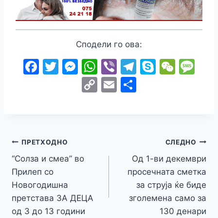
Сподели го ова:
F
T
M
W
Vi
T
S
W
M
a
w
e
h
b
el
k
e
e
C
E
S
c
itt
s
at
er
e
y
C
s
o
m
h
e
er
s
s
gr
p
h
s
p
ai
ar
b
e
A
a
e
at
a
y
l
e
o
n
p
m
g
Навигација
Li
ПРЕТХОДНО
СЛЕДНО
o
g
p
e
n
“Солза и смеа” во
Од 1-ви декември
на
k
er
Прилеп со
просечната сметка
k
напис
Новогодишна
за струја ќе биде
претстава ЗА ДЕЦА
зголемена само за
од 3 до 13 години
130 денари