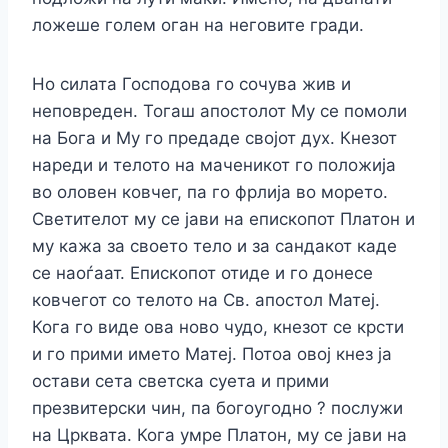
ложеше голем оган на неговите гради.
Но силата Господова го сочува жив и
неповреден. Тогаш апостолот Му се помоли
на Бога и Му го предаде својот дух. Кнезот
нареди и телото на маченикот го положија
во оловен ковчег, па го фрлија во морето.
Светителот му се јави на епископот Платон и
му кажа за своето тело и за сандакот каде
се наоѓаат. Епископот отиде и го донесе
ковчегот со телото на Св. апостол Матеј.
Кога го виде ова ново чудо, кнезот се крсти
и го прими името Матеј. Потоа овој кнез ја
остави сета светска суета и прими
презвитерски чин, па богоугодно ? послужи
на Црквата. Кога умре Платон, му се јави на