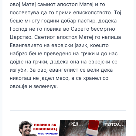
овој Матеј самиот апостол Матеј и го
посоветува да го прими епископството. Тој
беше многу години добар пастир, додека
Господ не го повика во Своето бесмртно
Царство. Светиот апостол Матеј го напиша
Евангелието на еврејски јазик, коешто
набрзо беше преведено на грчки и до нас
дојде на грчки, додека она на еврејски се
изгуби. За овој евангелист се вели дека
никогаш не јадел месо, а се хранел со
овошје и зеленчук.