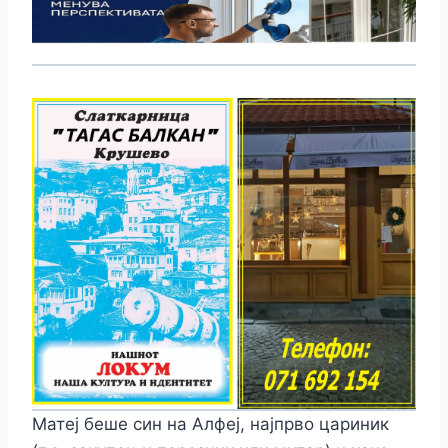
Матеј беше син на Алфеј, најпрво цариник