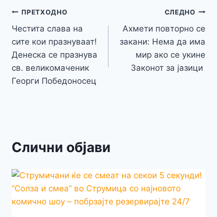
y
l
e
o
n
p
m
g
Навигација
Li
ПРЕТХОДНО
СЛЕДНО
o
g
p
e
n
Честита слава на
Ахмети повторно се
на
k
er
сите кои празнуваат!
закани: Нема да има
k
напис
Денеска се празнува
мир ако се укине
св. великомаченик
Законот за јазици
Георги Победоносец
Слични објави