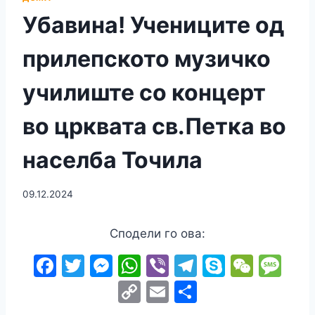
Убавина! Учениците од
прилепското музичко
училиште со концерт
во црквата св.Петка во
населба Точила
09.12.2024
Сподели го ова:
F
T
M
W
Vi
T
S
W
M
a
w
e
h
b
el
k
e
e
C
E
S
c
itt
s
at
er
e
y
C
s
o
m
h