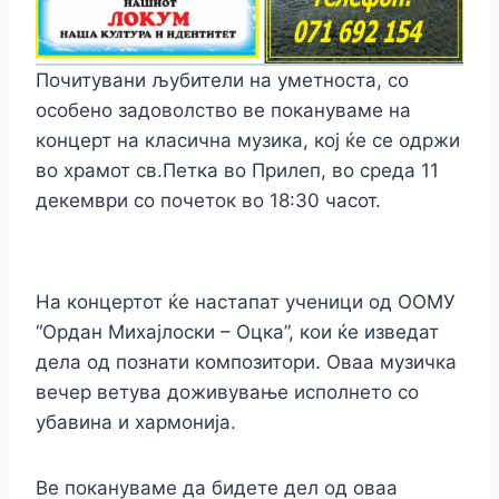
Почитувани љубители на уметноста, со
особено задоволство ве покануваме на
концерт на класична музика, кој ќе се одржи
во храмот св.Петка во Прилеп, во среда 11
декември со почеток во 18:30 часот.
На концертот ќе настапат ученици од ООМУ
“Ордан Михајлоски – Оцка”, кои ќе изведат
дела од познати композитори. Оваа музичка
вечер ветува доживување исполнето со
убавина и хармонија.
Ве покануваме да бидете дел од оваа