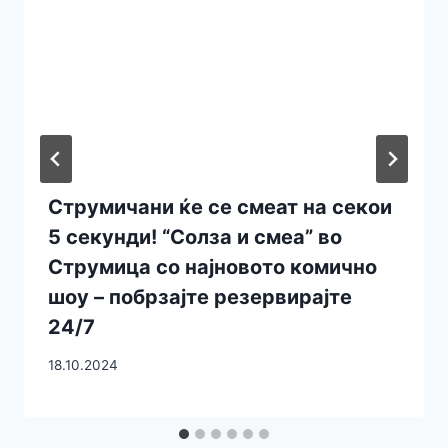
Струмичани ќе се смеат на секои
5 секунди! “Солза и смеа” во
Струмица со најновото комично
шоу – побрзајте резервирајте
24/7
18.10.2024