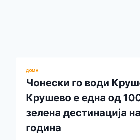
ДОМА
Чонески го води Круш
Крушево е една од 100
зелена дестинација на
година