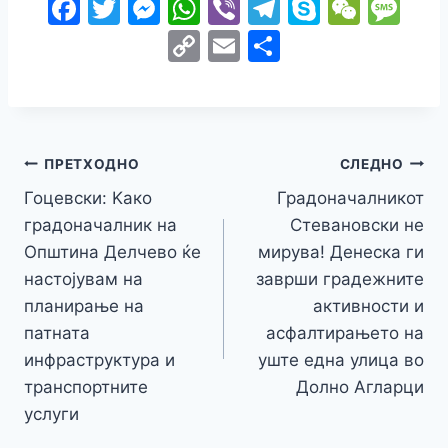
F
T
M
W
Vi
T
S
W
M
a
w
e
h
b
el
k
e
e
C
E
S
c
itt
s
at
er
e
y
C
s
o
m
h
e
er
s
s
gr
p
h
s
p
ai
ar
b
e
A
a
e
at
a
y
l
e
o
n
p
m
g
Навигација
Li
ПРЕТХОДНО
СЛЕДНО
o
g
p
e
n
Гоцевски: Kако
Градоначалникот
на
k
er
градоначалник на
Стевановски не
k
напис
Општина Делчево ќе
мирува! Денеска ги
настојувам на
заврши градежните
планирање на
активности и
патната
асфалтирањето на
инфраструктура и
уште една улица во
транспортните
Долно Агларци
услуги