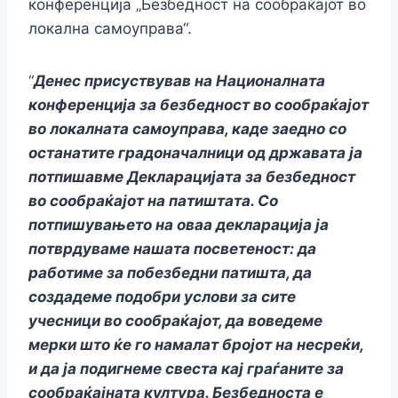
конференција „Безбедност на сообраќајот во
локална самоуправа“.
“
Денес присуствував на Националната
конференција за безбедност во сообраќајот
во локалната самоуправа, каде заедно со
останатите градоначалници од државата ја
потпишавме Декларацијата за безбедност
во сообраќајот на патиштата. Со
потпишувањето на оваа декларација ја
потврдуваме нашата посветеност: да
работиме за побезбедни патишта, да
создадеме подобри услови за сите
учесници во сообраќајот, да воведеме
мерки што ќе го намалат бројот на несреќи,
и да ја подигнеме свеста кај граѓаните за
сообраќајната култура. Безбедноста е