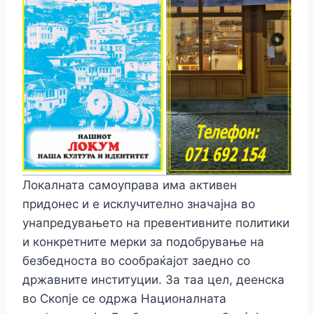
Локалната самоуправа има активен
придонес и е исклучително значајна во
унапредувањето на превентивните политики
и конкретните мерки за подобрување на
безбедноста во сообраќајот заедно со
државните институции. За таа цел, деенска
во Скопје се одржа Националната