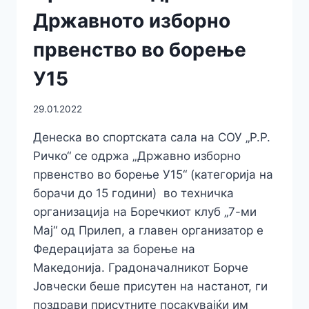
Државното изборно
првенство во борење
У15
29.01.2022
Денеска во спортската сала на СОУ „Р.Р.
Ричко“ се одржа „Државно изборно
првенство во борење У15“ (категорија на
борачи до 15 години) во техничка
организација на Боречкиот клуб „7-ми
Мај“ од Прилеп, а главен организатор е
Федерацијата за борење на
Македонија. Градоначалникот Борче
Јовчески беше присутен на настанот, ги
поздрави присутните посакувајќи им