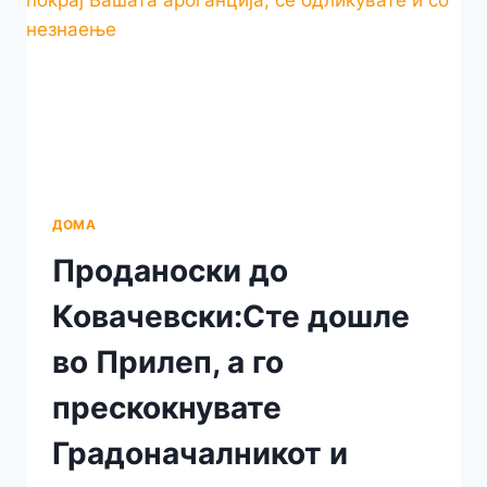
ГО
ПРЕТВОРИ
ВО
ГРАД
НА
МАФИЈАТА,
КОРУПЦИЈАТА,
РЕКЕТОТ
И
БЕЗЗАКОНИЕТО
ДОМА
Проданоски до
Ковачевски:Сте дошле
во Прилеп, а го
прескокнувате
Градоначалникот и