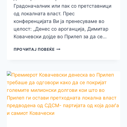
Градоначалник или пак со претставници
од локалната власт. Прес
конференцијата Ви ја пренесуваме во
целост: „Денес со ароганција, Димитар
Ковачевски дојде во Прилеп за да се…
ПРОДАНОСКИ
ПРОЧИТАЈ ПОВЕЌЕ
ДО
КОВАЧЕВСКИ:СТЕ
ДОШЛЕ
ВО
ПРИЛЕП,
А
ГО
ПРЕСКОКНУВАТЕ
ГРАДОНАЧАЛНИКОТ
И
ЛОКАЛНАТА
САМОУПРАВА!
ВИЕ