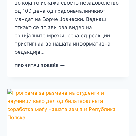
во која го искажа своето незадоволство
од 100 дена од градоначалничкиот
мандат на Борче Јовчески. Веднаш
откако се појави ова видео на
социјалните мрежи, река од реакции
пристигнаа во нашата информативна
редакција…
ПРИЛЕПЧАНИ
ПРОЧИТАЈ ПОВЕЌЕ
НЕ
СЕ
СОГЛАСУВААТ
СО
ИЗЈАВАТА
НА
ПРАТЕНИКОТ
МИЛЕ
ТАЛЕСКИ