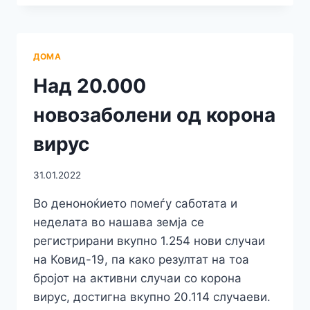
РАЗМЕНА
НА
СТУДЕНТИ
И
ДОМА
НАУЧНИЦИ
КАКО
Над 20.000
ДЕЛ
ОД
новозаболени од корона
БИЛАТЕРАЛНАТА
СОРАБОТКА
вирус
МЕЃУ
НАШАТА
31.01.2022
ЗЕМЈА
И
Во деноноќието помеѓу саботата и
РЕПУБЛИКА
неделата во нашава земја се
ПОЛСКА
регистрирани вкупно 1.254 нови случаи
на Ковид-19, па како резултат на тоа
бројот на активни случаи со корона
вирус, достигна вкупно 20.114 случаеви.