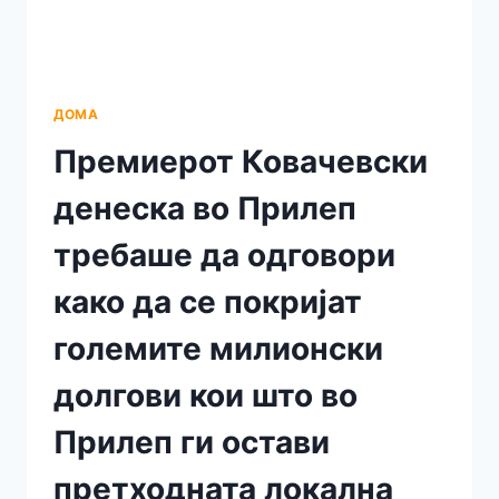
И
ВАШИОТ
ТИМ,
ПОКРАЈ
ВАШАТА
ДОМА
АРОГАНЦИЈА,
Премиерот Ковачевски
СЕ
ОДЛИКУВАТЕ
денеска во Прилеп
И
СО
требаше да одговори
НЕЗНАЕЊЕ
како да се покријат
големите милионски
долгови кои што во
Прилеп ги остави
претходната локална