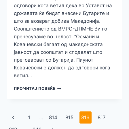
одговори кога ветил дека во Уставот на
државата ќе бидат внесени Бугарите и
што за возврат добива Македонија.
Соопштението од ВМРО-ДПМНЕ Ви го
пренесуваме во целост: “Османи и
Ковачевски бегаат од македонската
јавност да соопштат и споделат што
преговараат со Бугарија. Пиунот
Ковачевски е должен да одговори кога
ветил…
ВМРО
ПРОЧИТАЈ ПОВЕЌЕ
ДПМНЕ
БАРА
ОД
КОВАЧЕВСКИ
Навигација
Previous
1
…
814
815
816
817
ДА
ОДГОВОРИ
Page