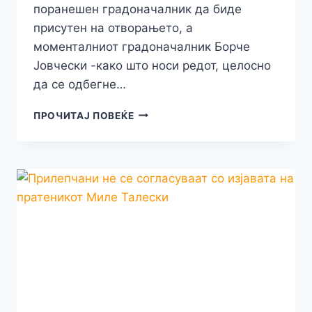
поранешен градоначалник да биде
присутен на отворањето, а
моменталниот градоначалник Борче
Јовчески -како што носи редот, целосно
да се одбегне…
ПРЕМИЕРОТ
ПРОЧИТАЈ ПОВЕЌЕ
КОВАЧЕВСКИ
ДЕНЕСКА
ВО
ПРИЛЕП
ТРЕБАШЕ
ДА
ОДГОВОРИ
КАКО
ДА
СЕ
ПОКРИЈАТ
ГОЛЕМИТЕ
МИЛИОНСКИ