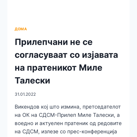
ДОЛГОВИ
КОИ
ШТО
ВО
ПРИЛЕП
ДОМА
ГИ
Прилепчани не се
ОСТАВИ
ПРЕТХОДНАТА
согласуваат со изјавата
ЛОКАЛНА
ВЛАСТ
на пратеникот Миле
ПРЕДВОДЕНА
ОД
Талески
СДСМ-
ПАРТИЈАТА
ОД
31.01.2022
КОЈА
ДОАЃА
Викендов кој што измина, претседателот
И
на ОК на СДСМ-Прилеп Миле Талески, а
САМИОТ
воедно и актуелен пратеник од редовите
КОВАЧЕСКИ
на СДСМ, излезе со прес-конференција