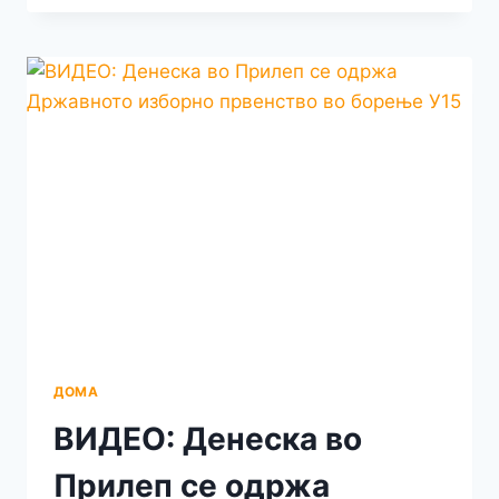
ПРЕГАЗЕНАТА
ВИКТОРИЈА:
СОНОТ
ЌЕ
НИ
БИДЕ
УТЕХА
ДА
НИ
ДОЈДЕШ
И
УКРАДЕШ
ЕДНА
НАСМЕВКА
ДЕКА
УШТЕ
ПОСТОИШ
ДОМА
ВИДЕО: Денеска во
Прилеп се одржа