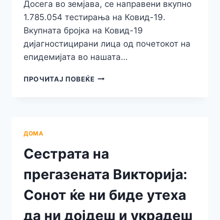
Досега во земјава, се направени вкупно
1.785.054 тестирања на Ковид-19.
Вкупната бројка на Ковид-19
дијагностицирани лица од почетокот на
епидемијата во нашата…
НАД
ПРОЧИТАЈ ПОВЕЌЕ
20.000
НОВОЗАБОЛЕНИ
ОД
КОРОНА
ВИРУС
ДОМА
Сестрата на
прегазената Викторија:
Сонот ќе ни биде утеха
да ни дојдеш и украдеш