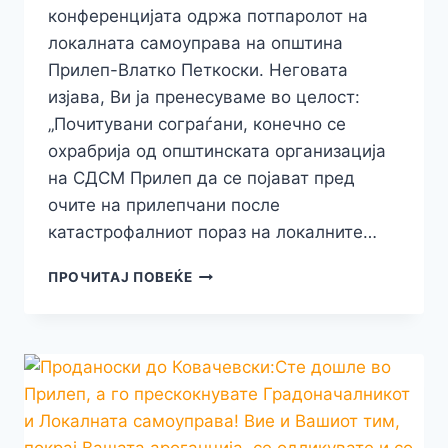
конференцијата одржа потпаролот на
локалната самоуправа на општина
Прилеп-Влатко Петкоски. Неговата
изјава, Ви ја пренесуваме во целост:
„Почитувани сограѓани, конечно се
охрабрија од општинската организација
на СДСМ Прилеп да се појават пред
очите на прилепчани после
катастрофалниот пораз на локалните…
ПОТПАРОЛОТ
ПРОЧИТАЈ ПОВЕЌЕ
ПЕТКОСКИ:
ЧЕТИРИ
ГОДИНИ
СДСМ,
ПРИЛЕП
ОД
ЕВРОПСКИ
ГРАД