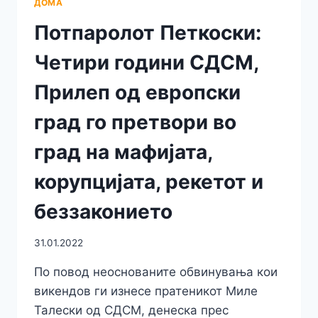
ДОМА
Потпаролот Петкоски:
Четири години СДСМ,
Прилеп од европски
град го претвори во
град на мафијата,
корупцијата, рекетот и
беззаконието
31.01.2022
По повод неоснованите обвинувања кои
викендов ги изнесе пратеникот Миле
Талески од СДСМ, денеска прес