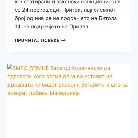
констатирани и законски санкционирани
се 24 прекршоци. Притоа, најголемиот
број од нив се на подрачјето на Битола –
14, на подрачјето на Прилеп…
ЗА
ПРОЧИТАЈ ПОВЕЌЕ
САМО
5
ЧАСА
САНКЦИОНИРАНИ
СЕ
24
ВОЗАЧИ
ПОД
ДЕЈСТВО
НА
АЛКОХОЛ
НА
ТЕРИТОРИЈА
НА
СВР