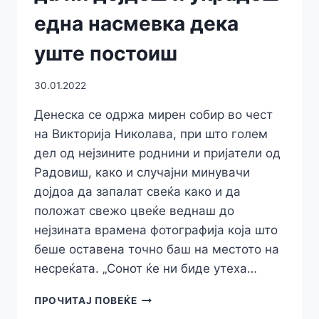
една насмевка дека
уште постоиш
30.01.2022
Денеска се одржа мирен собир во чест
на Викторија Николава, при што голем
дел од нејзините роднини и пријатели од
Радовиш, како и случајни минувачи
дојдоа да запалат свеќа како и да
положат свежо цвеќе веднаш до
нејзината врамена фотографија која што
беше оставена точно баш на местото на
несреќата. „Сонот ќе ни биде утеха…
СЕСТРАТА
ПРОЧИТАЈ ПОВЕЌЕ
НА