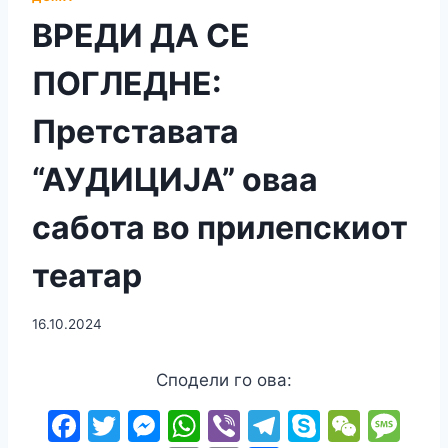
ВРЕДИ ДА СЕ
ПОГЛЕДНЕ:
Претставата
“АУДИЦИЈА” овaa
сабота во прилепскиот
театар
16.10.2024
Сподели го ова:
F
T
M
W
Vi
T
S
W
M