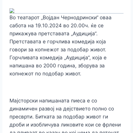
Во театарот „Војдан Чернодрински“ оваа
сабота на 19.10.2024 во 20.00ч. ќе се
прикажува претставата „Аудиција“.
Претставата е горчлива комедија која
говори за копнежот за подобар живот.
Горчливата комедија „Аудиција“, која е
напишана во 2000 година, зборува за
копнежот по подобар живот.
Мајсторски напишаната пиеса е со
динамичен развој на дејствието полно со
пресврти. Битката за подобар живот ги
дроби и изобличува ликовите кои се фрлени
да пливаат во казан во кој нема да потонат