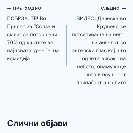
b
e
A
a
e
at
a
y
l
e
o
n
p
m
g
Навигација
Li
ПРЕТХОДНО
СЛЕДНО
o
g
p
e
n
ПОБРЗАЈТЕ! Во
ВИДЕО: Денеска во
на
k
er
Прилеп за “Солза и
Крушево се
k
напис
смеа” се потрошени
потсетуваше на него,
70% од картите за
на ангелот со
најновата урнебесна
ангелски глас кој што
комедија
одлета високо на
небото, онаму каде
што и всушност
припаѓаат ангелите
Слични објави