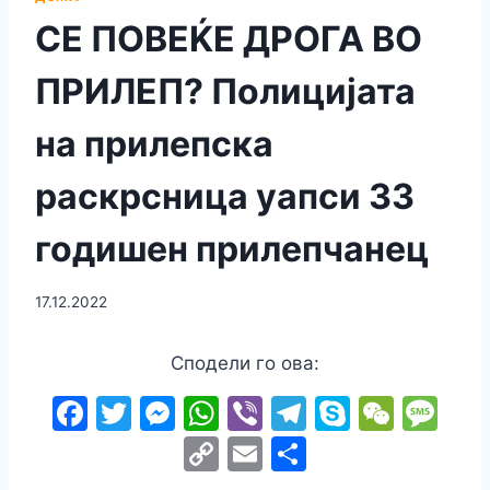
СЕ ПОВЕЌЕ ДРОГА ВО
ПРИЛЕП? Полицијата
на прилепска
раскрсница уапси 33
годишен прилепчанец
17.12.2022
Сподели го ова:
F
T
M
W
Vi
T
S
W
M
a
w
e
h
b
el
k
e
e
C
E
S
c
itt
s
at
er
e
y
C
s
o
m
h