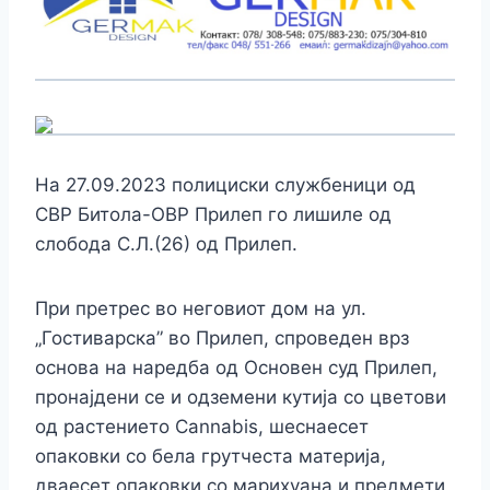
На 27.09.2023 полициски службеници од
СВР Битола-ОВР Прилеп го лишиле од
слобода С.Л.(26) од Прилеп.
При претрес во неговиот дом на ул.
„Гостиварска” во Прилеп, спроведен врз
основа на наредба од Основен суд Прилеп,
пронајдени се и одземени кутија со цветови
од растението Cannabis, шеснаесет
опаковки со бела грутчеста материја,
дваесет опаковки со марихуана и предмети