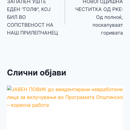
o
g
p
e
n
ЗАПАЛЕН УШТЕ
НОВОГОДИШНА
на
k
er
ЕДЕН “ГОЛФ”, КОЈ
ЧЕСТИТКА ОД РKE:
k
напис
БИЛ ВО
Од полноќ,
СОПСТВЕНОСТ НА
поскапуваат
НАШ ПРИЛЕПЧАНЕЦ
горивата
Слични објави