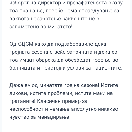
изборот на директор и презафатеноста околу
тоа прашање, повеќе нема оправдување за
ваквото неработење какво што не е
запаметено во минатото!
Од СДСМ како да подзаборавиле дека
грејната сезона е веќе започната и дека со
тоа имаат обврска да обезбедат греење во
болницата и пристојни услови за пациентите.
Дежа ву од минатата грејна сезона! Истите
ликови, истите проблеми, истите маки на
граѓаните! Класичен пример за
неспособност и немање апсолутно никакво
чувство за менаџирање!