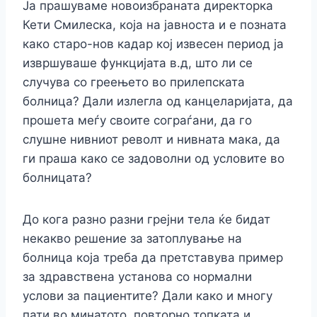
Ја прашуваме новоизбраната директорка
Кети Смилеска, која на јавноста и е позната
како старо-нов кадар кој извесен период ја
извршуваше функцијата в.д, што ли се
случува со греењето во прилепската
болница? Дали излегла од канцеларијата, да
прошета меѓу своите сограѓани, да го
слушне нивниот револт и нивната мака, да
ги праша како се задоволни од условите во
болницата?
До кога разно разни грејни тела ќе бидат
некакво решение за затоплување на
болница која треба да претставува пример
за здравствена установа со нормални
услови за пациентите? Дали како и многу
пати во минатото, повторно топката и