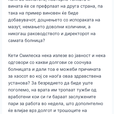
вината ќе се префрлаат на друга страна, па
така на пример виновен ќе биде
добавувачот, доцнењето со испораката на
мазут, немањето доволни количини, а
никогаш раководството и директорот на
самата болница?
Кети Смилеска нека излезе во јавност и нека
одговори со какви долгови се соочува
болницата и дали тоа е можеби причината
за хаосот во кој се наоѓа оваа здравствена
установа? За безредието да биде уште
поголемо, на врата им тропаат тужби од
вработени кои си ги бараат заслужените
пари за работа во недела, што дополнтелно
ќе влијае врз долгот и трошоците на