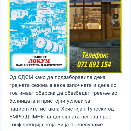
Од СДСМ како да подзаборавиле дека
грејната сезона е веќе започната и дека со
тоа имаат обврска да обезбедат греење во
болницата и пристојни услови за
пациентите-истакна Христијан Тунески од
ВМРО ДПМНЕ на денешната негова прес
конференција, која Ви ја пренесуваме