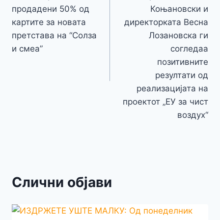
k
напис
продадени 50% од
Коњановски и
картите за новата
директорката Весна
претстава на “Солза
Лозановска ги
и смеа”
согледаа
позитивните
резултати од
реализацијата на
проектот „ЕУ за чист
воздух“
Слични објави