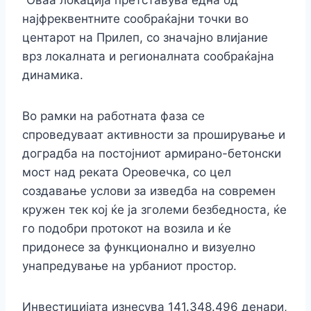
“Оваа локација претставува една од
најфреквентните сообраќајни точки во
центарот на Прилеп, со значајно влијание
врз локалната и регионалната сообраќајна
динамика.
Во рамки на работната фаза се
спроведуваат активности за проширување и
доградба на постојниот армирано-бетонски
мост над реката Ореовечка, со цел
создавање услови за изведба на современ
кружен тек кој ќе ја зголеми безбедноста, ќе
го подобри протокот на возила и ќе
придонесе за функционално и визуелно
унапредување на урбаниот простор.
Инвестицијата изнесува 141.348.496 денари,