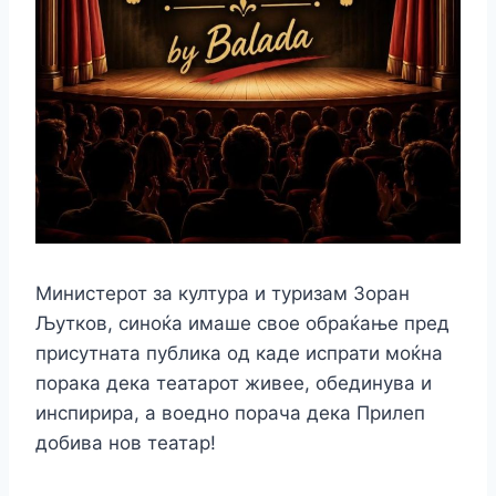
Министерот за култура и туризам Зоран
Љутков, синоќа имаше свое обраќање пред
присутната публика од каде испрати моќна
порака дека театарот живее, обединува и
инспирира, а воедно порача дека Прилеп
добива нов театар!