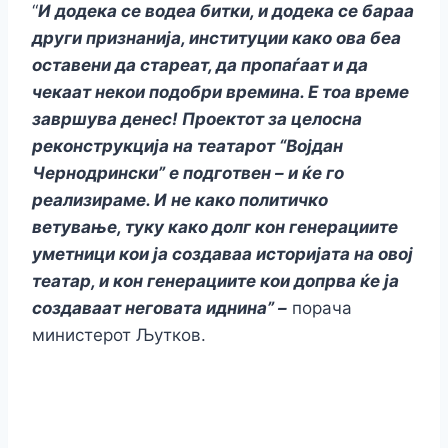
“
И додека се водеа битки, и додека се бараа
други признанија, институции како ова беа
оставени да стареат, да пропаѓаат и да
чекаат некои подобри времина. Е тоа време
завршува денес! Проектот за целосна
реконструкција на театарот “Војдан
Чернодрински” е подготвен – и ќе го
реализираме. И не како политичко
ветување, туку како долг кон генерациите
уметници кои ја создаваа историјата на овој
театар, и кон генерациите кои допрва ќе ја
создаваат неговата иднина” –
порача
министерот Љутков.