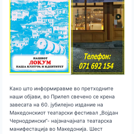
Како што информиравме во претходните
наши објави, во Прилеп свечено се крена
завесата на 60. јубилејно издание на
Македонскиот театарски фестивал „Војдан
Чернодрински“- најзначајната театарска
манифестација во Македонија. Шест