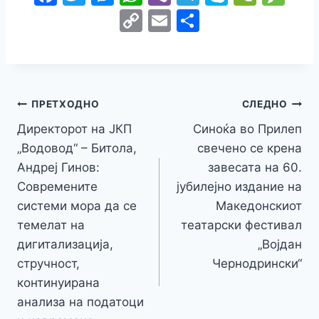
a
w
e
h
b
el
k
e
e
C
E
S
c
itt
s
at
er
e
y
C
s
o
m
h
e
er
s
s
gr
p
h
s
p
ai
ar
b
e
A
a
e
at
a
y
l
e
o
n
p
m
g
Навигација
Li
ПРЕТХОДНО
СЛЕДНО
o
g
p
e
n
Директорот на ЈКП
Синоќа во Прилеп
на
k
er
„Водовод“ – Битола,
свечено се крена
k
напис
Андреј Гинов:
завесата на 60.
Современите
јубилејно издание на
системи мора да се
Македонскиот
темелат на
театарски фестивал
дигитализација,
„Војдан
стручност,
Чернодрински“
континуирана
анализа на податоци