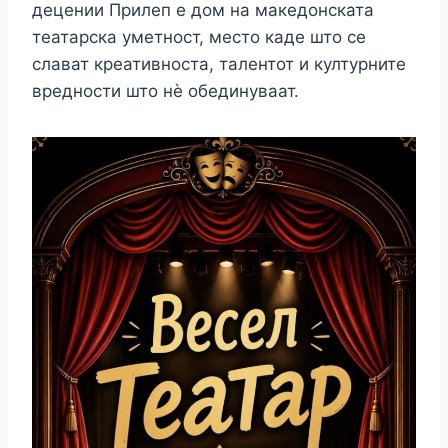
децении Прилеп е дом на македонската
театарска уметност, место каде што се
слават креативноста, талентот и културните
вредности што нѐ обединуваат.