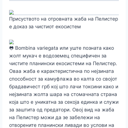
Присуството на отровната жаба на Пелистер
е доказ за чистиот екосистем
Bombina variegata или уште позната како
жолт мукач е водоземец специфичен за
чистите планински екосистеми на Пелистер.
Оваа жаба е карактеристична по нејзината
способност за камуфлажа во калта со својот
брадавичест грб кој што лачи токсини како и
нејзината жолта шара на стомачната страна
која што е уникатна за секоја единка и служи
за заштита од предатори. Овој вид на жаба
на Пелистер можи да зе забележи на
отворените планински ливади во услови на