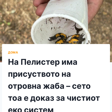
ДОМА
На Пелистер има
присуството на
отровна жаба – сето
тоа е доказ за чистиот
еко систем