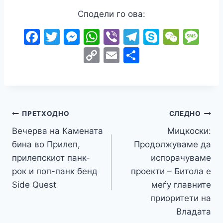
Сподели го ова:
F
T
M
W
Vi
T
S
W
M
a
w
e
h
b
el
k
e
e
C
E
S
c
itt
s
at
er
e
y
C
s
o
m
h
e
er
s
s
gr
p
h
s
p
ai
ar
b
e
A
a
e
at
a
y
l
e
o
n
p
m
g
Навигација
Li
ПРЕТХОДНО
СЛЕДНО
o
g
p
e
n
Вечерва на Камената
Мицкоски:
на
k
er
бина во Прилеп,
Продолжуваме да
k
напис
прилепскиот панк-
испорачуваме
рок и поп-панк бенд
проекти – Битола е
Side Quest
меѓу главните
приоритети на
Владата