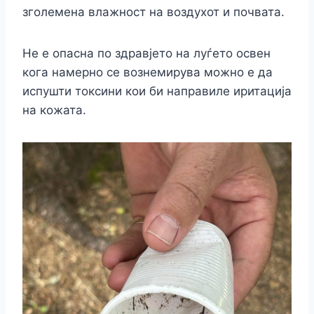
зголемена влажност на воздухот и почвата.
Не е опасна по здравјето на луѓето освен
кога намерно се вознемирува можно е да
испушти токсини кои би направиле иритација
на кожата.