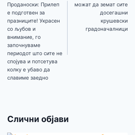
k
напис
Проданоски: Прилеп
можат да земат сите
е подготвен за
досегашни
празниците! Украсен
крушевски
со љубов и
градоначалници
внимание, го
започнуваме
периодот што сите не
спојува и потсетува
колку е убаво да
славиме заедно
Слични објави