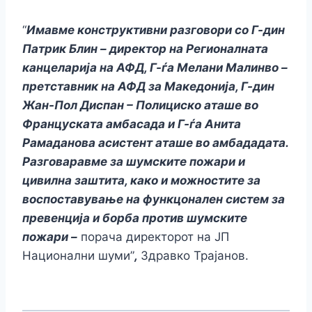
“
Имавме конструктивни разговори со Г-дин
Патрик Блин – директор на Регионалната
канцеларија на АФД, Г-ѓа Мелани Малинво –
претставник на АФД за Македонија, Г-дин
Жан-Пол Диспан – Полициско аташе во
Француската амбасада и Г-ѓа Анита
Рамаданова асистент аташе во амбададата.
Разговаравме за шумските пожари и
цивилна заштита, како и можностите за
воспоставување на функцонален систем за
превенција и борба против шумските
пожари –
порача директорот на ЈП
Национални шуми”
,
Здравко Трајанов.