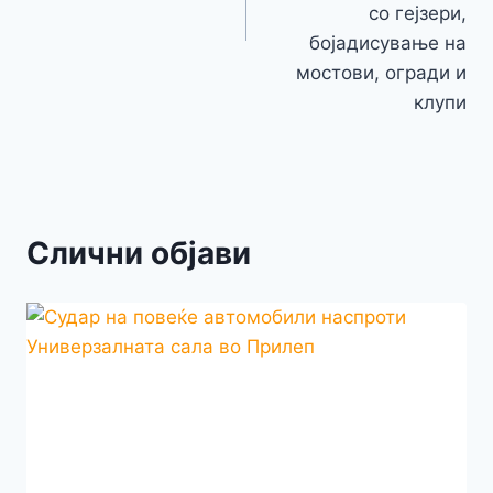
со гејзери,
бојадисување на
мостови, огради и
клупи
Слични објави