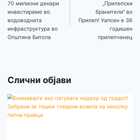
k
er
70 милиони денари
„Прилепски
k
напис
инвестираме во
бранители“ во
водоводната
Прилеп! Уапсен е 36
инфраструктура во
годишен
Општина Битола
прилепчанец
Слични објави