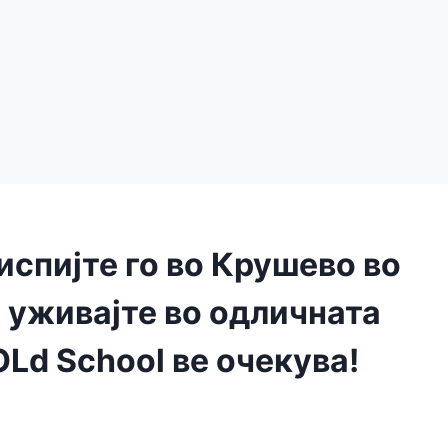
испијте го во Крушево во
а уживајте во одличната
OLd School ве очекува!