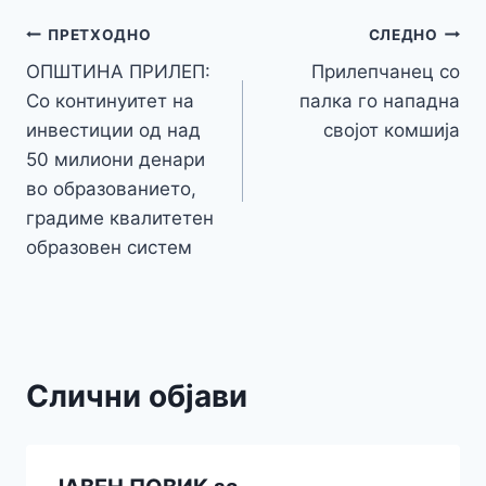
b
e
A
a
e
at
a
y
l
e
o
n
p
m
g
Навигација
Li
ПРЕТХОДНО
СЛЕДНО
o
g
p
e
n
ОПШТИНА ПРИЛЕП:
Прилепчанец со
на
k
er
Со континуитет на
палка го нападна
k
напис
инвестиции од над
својот комшија
50 милиони денари
во образованието,
градиме квалитетен
образовен систем
Слични објави