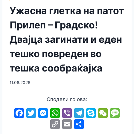
Ужасна глетка на патот
Прилеп – Градско!
Двајца загинати и еден
тешко повреден во
тешка сообраќајка
11.06.2026
Сподели го ова:
F
T
M
W
Vi
T
S
W
M
a
w
e
h
b
el
k
e
e
C
E
S
c
itt
s
at
er
e
y
C
s
o
m
h