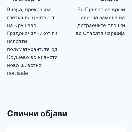
o
n
p
m
g
Навигација
Li
o
g
p
e
n
Вчера, прекрасна
Во Прилеп се врши
на
k
er
глетка во центарот
целосна замена на
k
напис
на Крушево!
дотраените плочки
Градоначалникот ги
во Старата чаршија
испрати
полуматурантите од
Крушево во нивното
ново животно
поглавје
Слични објави