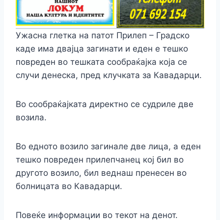
Ужасна глетка на патот Прилеп – Градско
каде има двајца загинати и еден е тешко
повреден во тешката сообраќајка која се
случи денеска, пред клучката за Кавадарци.
Во сообраќајката директно се судриле две
возила.
Во едното возило загинале две лица, а еден
тешко повреден прилепчанец кој бил во
другото возило, бил веднаш пренесен во
болницата во Кавадарци.
Повеќе информации во текот на денот.