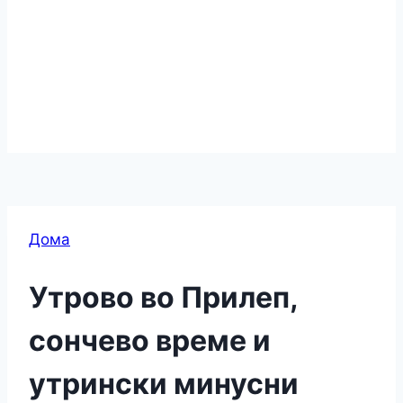
Дома
Утрово во Прилеп,
сончево време и
утрински минусни