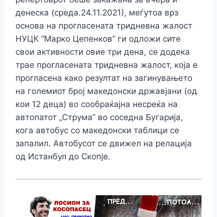
денеска (среда.24.11.2021), меѓутоа врз
основа на прогласената тридневна жалост
НУЦК “Марко Цепенков” ги одложи сите
свои активности овие три дена, се додека
трае прогласената тридневна жалост, која е
прогласена како резултат на загинувањето
на големиот број македонски државјани (од
кои 12 деца) во сообраќајна несреќа на
автопатот „Струма” во соседна Бугарија,
кога автобус со македонски таблици се
запалил. Автобусот се движел на релација
од Истанбул до Скопје.