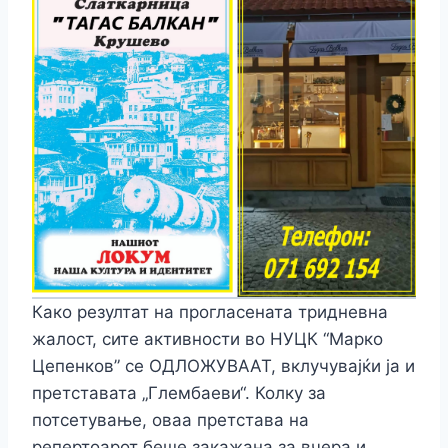
Како резултат на прогласената тридневна
жалост, сите активности во НУЦК “Марко
Цепенков” се ОДЛОЖУВААТ, вклучувајќи ја и
претставата „Глембаеви“. Колку за
потсетување, оваа претстава на
репертоарот беше закажана за вчера и