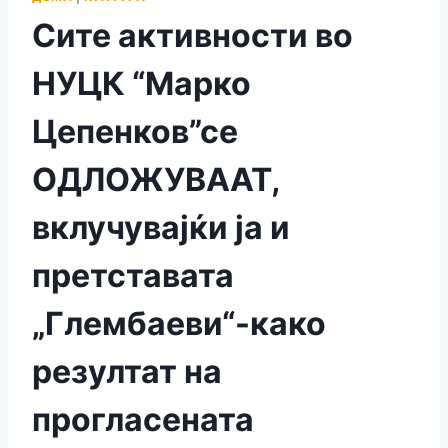
Сите активности во
НУЦК “Марко
Цепенков”се
ОДЛОЖУВААТ,
вклучувајќи ја и
претставата
„Глембаеви“-како
резултат на
прогласената