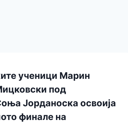
ките ученици Марин
Мицковски под
Соња Јорданоска освоија
ото финале на