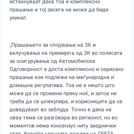
истакнуваат дека тоа е комплексно
прашање и тој засега не може да биде
укинат.
„Прашањето за спојување на ЗК и
вклучување на премијата од ЗК во полисата
за осигурување од Автомобилска
Одговорност е доста комплексно и сериозно
прашање кое подлежи на меѓународна и
домашна регулатива. Тоа не е нешто што
може да се промени преку ноќ, и затоа не
треба да се шпекулира, и корисниците да се
доведуваат во заблуда. Точно е дека на
оваа тема се разговара во регионот, но во
моментов нема консензус ниту заеднички
став, бидејќи членките држави на CEFTA