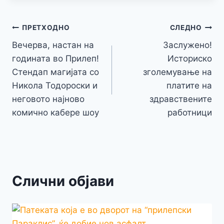
p
ai
ar
b
e
A
a
e
at
a
y
l
e
o
n
p
m
g
Навигација
Li
ПРЕТХОДНО
СЛЕДНО
o
g
p
e
n
Вечерва, настан на
Заслужено!
на
k
er
годината во Прилеп!
Историско
k
напис
Стендап магијата со
зголемување на
Никола Тодороски и
платите на
неговото најново
здравствените
комично кабере шоу
работници
Слични објави