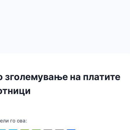
 зголемување на платите
отници
ели го ова: