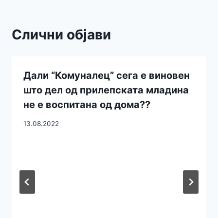
Слични објави
Дали “Комуналец” сега е виновен
што дел од прилепската младина
не е воспитана од дома??
13.08.2022