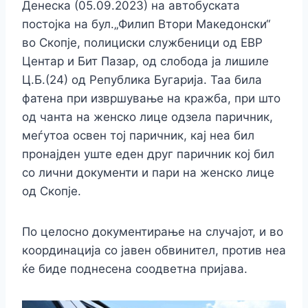
Денеска (05.09.2023) на автобуската
постојка на бул.„Филип Втори Македонски“
во Скопје, полициски службеници од ЕВР
Центар и Бит Пазар, од слобода ја лишиле
Ц.Б.(24) од Република Бугарија. Таа била
фатена при извршување на кражба, при што
од чанта на женско лице одзела паричник,
меѓутоа освен тој паричник, кај неа бил
пронајден уште еден друг паричник кој бил
со лични документи и пари на женско лице
од Скопје.
По целосно документирање на случајот, и во
координација со јавен обвинител, против неа
ќе биде поднесена соодветна пријава.