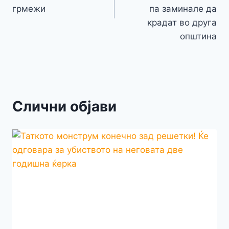
грмежи
па заминале да
крадат во друга
општина
Слични објави